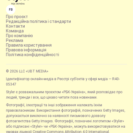
FB
Про проєкт
Редакційна політика і стандарти
Контакти
Команда
Про компанію
Реклама
Правила користування
Правова інформація
Політика конфіденційності
© 2026 LLC «UBT MEDIA»
Ідентифікатор онлайн-медіа в Реєстрі суб’єктів у сфері медіа — R40-
05347
Styler є розважальним проєктом «РБК-Україна», який розповідає про
людей, тренди і все, що цікаво читати поза новинами.
Фотографії, ілюстрації та інші зображення належать їхнім
правовласникам. Використання фотографій, позначених Getty Images,
допускається виключно за наявності письмового дозволу
фотоагентства Getty Images. Фотографії, позначені логотипом «Styler»
або підписані «Styler» чи «РБК-Україна», можуть використовуватися на
умовах ліцензії Creative Commons Attribution 4.0 International.