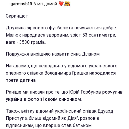
Скриншот
Дружина зіркового футболіста почувається добре.
Малюк народився здоровим, зріст 53 сантиметри,
вага - 3530 грамів.
Подружжя вирішило назвати сина Діланом.
Нагадаємо, що нещодавно у відомого українського
оперного співака Володимира Гришка
народилася
третя дитина
.
Раніше ми писали про те, що Юрій Горбунов
розчулив
українців фото зі своїм синочком
.
Також влітку відомий український співак Едуард
Приступа, більш відомий як Діля", розповів
підписникам, що вперше став батьком.