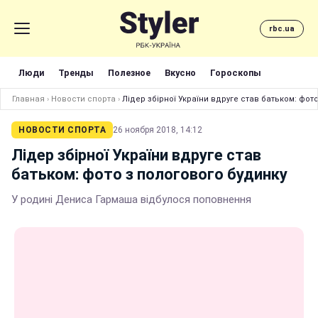
rbc.ua
Люди
Тренды
Полезное
Вкусно
Гороскопы
Главная
›
Новости спорта
›
Лідер збірної України вдруге став батьком: фот
НОВОСТИ СПОРТА
26 ноября 2018, 14:12
Лідер збірної України вдруге став
батьком: фото з пологового будинку
У родині Дениса Гармаша відбулося поповнення