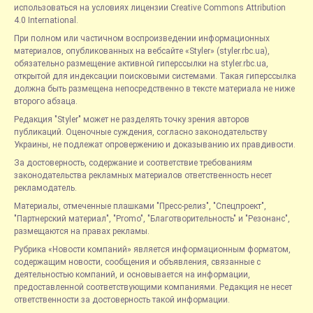
использоваться на условиях лицензии Creative Commons Attribution
4.0 International.
При полном или частичном воспроизведении информационных
материалов, опубликованных на вебсайте «Styler» (styler.rbc.ua),
обязательно размещение активной гиперссылки на styler.rbc.ua,
открытой для индексации поисковыми системами. Такая гиперссылка
должна быть размещена непосредственно в тексте материала не ниже
второго абзаца.
Редакция "Styler" может не разделять точку зрения авторов
публикаций. Оценочные суждения, согласно законодательству
Украины, не подлежат опровержению и доказыванию их правдивости.
За достоверность, содержание и соответствие требованиям
законодательства рекламных материалов ответственность несет
рекламодатель.
Материалы, отмеченные плашками "Пресс-релиз", "Спецпроект",
"Партнерский материал", "Promo", "Благотворительность" и "Резонанс",
размещаются на правах рекламы.
Рубрика «Новости компаний» является информационным форматом,
содержащим новости, сообщения и объявления, связанные с
деятельностью компаний, и основывается на информации,
предоставленной соответствующими компаниями. Редакция не несет
ответственности за достоверность такой информации.