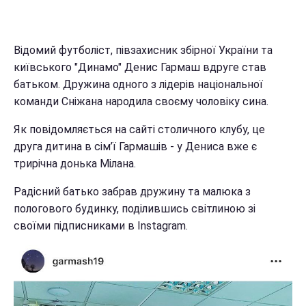
Відомий футболіст, півзахисник збірної України та
київського "Динамо" Денис Гармаш вдруге став
батьком. Дружина одного з лідерів національної
команди Сніжана народила своєму чоловіку сина.
Як повідомляється на сайті столичного клубу, це
друга дитина в сім’ї Гармашів - у Дениса вже є
трирічна донька Мілана.
Радісний батько забрав дружину та малюка з
пологового будинку, поділившись світлиною зі
своїми підписниками в Instagram.