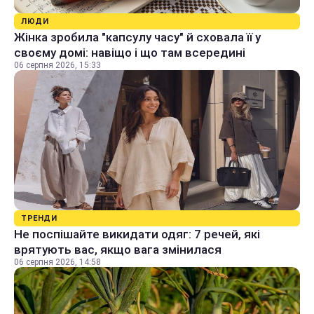
ЛЮДИ
Жінка зробила "капсулу часу" й сховала її у
своєму домі: навіщо і що там всередині
06 серпня 2026, 15:33
ТРЕНДИ
Не поспішайте викидати одяг: 7 речей, які
врятують вас, якщо вага змінилася
06 серпня 2026, 14:58