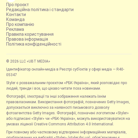
Про проєкт
Редакційна політика і стандарти
Контакти
Команда
Про компанію
Реклама
Правила користування
Правова інформація
Політика конфіденційності
© 2026 LLC «UBT MEDIA»
Ідентифікатор онлайн-медіа в Реєстрі суб’єктів у сфері медіа — R40-
05347
Styler є розважальним проєктом «РБК-Україна», який розповідає про
людей, тренди і все, що цікаво читати поза новинами.
Фотографії, ілюстрації та інші зображення належать їхнім
правовласникам. Використання фотографій, позначених Getty Images,
допускається виключно за наявності письмового дозволу
фотоагентства Getty Images. Фотографії, позначені логотипом «Styler»
або підписані «Styler» чи «РБК-Україна», можуть використовуватися на
умовах ліцензії Creative Commons Attribution 4.0 International.
При повному або частковому відтворенні інформаційних матеріалів,
опублікованих на вебсайті «Styler» (styler.rbc.ua), обов'язковим є