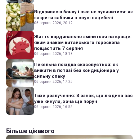
Відкриваєш банку і вже не зупинитися: як
закрити кабачки в соусі сацебелі
06 серпня 2026, 20:12
Життя кардинально зміниться на краще:
яким знакам китайського гороскопа
пощастить 7 серпня
06 серпня 2026, 18:13
Пекельна поїздка скасовується: як
вижити в потязі без кондиціонера у
сильну спеку
06 серпня 2026, 17:25
Тихе розлучення: 8 ознак, що людина вас
уже кинула, хоча ще поруч
06 серпня 2026, 16:55
Більше цікавого