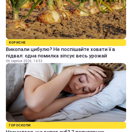
КОРИСНЕ
Викопали цибулю? Не поспішайте ховати її в
підвал: одна помилка зіпсує весь урожай
06 серпня 2026, 14:53
ГОРОСКОПИ
Наснилося, що випав зуб? 7 популярних