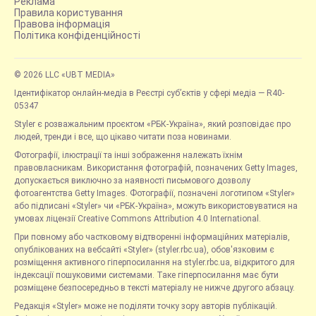
Реклама
Правила користування
Правова інформація
Політика конфіденційності
© 2026 LLC «UBT MEDIA»
Ідентифікатор онлайн-медіа в Реєстрі суб’єктів у сфері медіа — R40-
05347
Styler є розважальним проєктом «РБК-Україна», який розповідає про
людей, тренди і все, що цікаво читати поза новинами.
Фотографії, ілюстрації та інші зображення належать їхнім
правовласникам. Використання фотографій, позначених Getty Images,
допускається виключно за наявності письмового дозволу
фотоагентства Getty Images. Фотографії, позначені логотипом «Styler»
або підписані «Styler» чи «РБК-Україна», можуть використовуватися на
умовах ліцензії Creative Commons Attribution 4.0 International.
При повному або частковому відтворенні інформаційних матеріалів,
опублікованих на вебсайті «Styler» (styler.rbc.ua), обов'язковим є
розміщення активного гіперпосилання на styler.rbc.ua, відкритого для
індексації пошуковими системами. Таке гіперпосилання має бути
розміщене безпосередньо в тексті матеріалу не нижче другого абзацу.
Редакція «Styler» може не поділяти точку зору авторів публікацій.