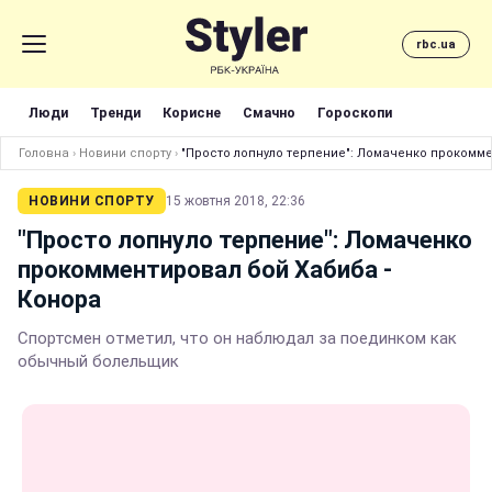
rbc.ua
Люди
Тренди
Корисне
Смачно
Гороскопи
Головна
›
Новини спорту
›
"Просто лопнуло терпение": Ломаченко прокомме
НОВИНИ СПОРТУ
15 жовтня 2018, 22:36
"Просто лопнуло терпение": Ломаченко
прокомментировал бой Хабиба -
Конора
Спортсмен отметил, что он наблюдал за поединком как
обычный болельщик