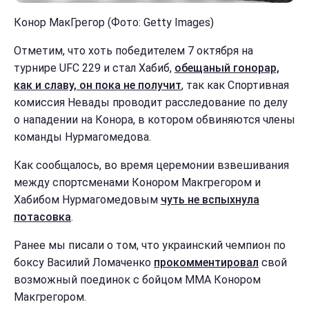
Конор МакГрегор (Фото: Getty Images)
Отметим, что хоть победителем 7 октября на
турнире UFC 229 и стал Хабиб,
обещаный гонорар,
как и славу, он пока не получит
, так как Спортивная
комиссия Невады проводит расследование по делу
о нападении на Конора, в котором обвиняются члены
команды Нурмагомедова.
Как сообщалось, во время церемонии взвешивания
между спортсменами Конором Макгрегором и
Хабибом Нурмагомедовым
чуть не вспыхнула
потасовка
.
Ранее мы писали о том, что украинский чемпион по
боксу Василий Ломаченко
прокомментировал
свой
возможный поединок с бойцом ММА Конором
Макгрегором.