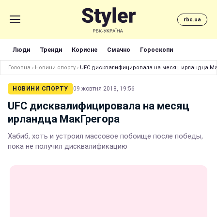
rbc.ua
Люди
Тренди
Корисне
Смачно
Гороскопи
Головна
›
Новини спорту
›
UFC дисквалифицировала на месяц ирландца М
НОВИНИ СПОРТУ
09 жовтня 2018, 19:56
UFC дисквалифицировала на месяц
ирландца МакГрегора
Хабиб, хоть и устроил массовое побоище после победы,
пока не получил дисквалификацию