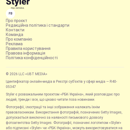
FB
Про проєкт
Редакційна політика і стандарти
Контакти
Команда
Про компанію
Реклама
Правила користування
Правова інформація
Політика конфіденційності
© 2026 LLC «UBT MEDIA»
Ідентифікатор онлайн-медіа в Реєстрі суб’єктів у сфері медіа — R40-
05347
Styler є розважальним проєктом «РБК-Україна», який розповідає про
людей, тренди і все, що цікаво читати поза новинами.
Фотографії, ілюстрації та інші зображення належать їхнім
правовласникам. Використання фотографій, позначених Getty Images,
допускається виключно за наявності письмового дозволу
фотоагентства Getty Images. Фотографії, позначені логотипом «Styler»
або підписані «Styler» чи «РБК-Україна», можуть використовуватися на