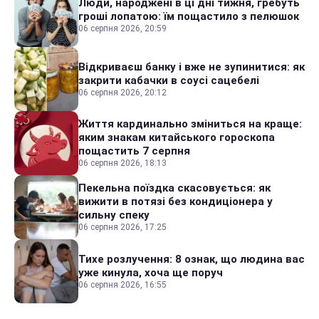
Люди, народжені в ці дні тижня, гребуть
гроші лопатою: їм пощастило з пелюшок
06 серпня 2026, 20:59
Відкриваєш банку і вже не зупинитися: як
закрити кабачки в соусі сацебелі
06 серпня 2026, 20:12
Життя кардинально зміниться на краще:
яким знакам китайського гороскопа
пощастить 7 серпня
06 серпня 2026, 18:13
Пекельна поїздка скасовується: як
вижити в потязі без кондиціонера у
сильну спеку
06 серпня 2026, 17:25
Тихе розлучення: 8 ознак, що людина вас
уже кинула, хоча ще поруч
06 серпня 2026, 16:55