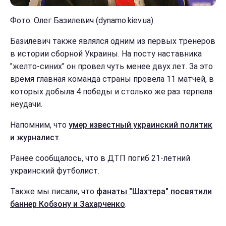
Фото: Олег Базилевич (dynamo.kiev.ua)
Базилевич также являлся одним из первых тренеров
в истории сборной Украины. На посту наставника
"желто-синих" он провел чуть менее двух лет. За это
время главная команда страны провела 11 матчей, в
которых добыла 4 победы и столько же раз терпела
неудачи.
Напомним, что
умер известный украинский политик
и журналист
.
Ранее сообщалось, что в ДТП погиб 21-летний
украинский футболист.
Также мы писали, что
фанаты "Шахтера" посвятили
баннер Кобзону и Захарченко
.