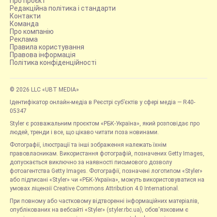
Про проєкт
Редакційна політика і стандарти
Контакти
Команда
Про компанію
Реклама
Правила користування
Правова інформація
Політика конфіденційності
© 2026 LLC «UBT MEDIA»
Ідентифікатор онлайн-медіа в Реєстрі суб’єктів у сфері медіа — R40-
05347
Styler є розважальним проєктом «РБК-Україна», який розповідає про
людей, тренди і все, що цікаво читати поза новинами.
Фотографії, ілюстрації та інші зображення належать їхнім
правовласникам. Використання фотографій, позначених Getty Images,
допускається виключно за наявності письмового дозволу
фотоагентства Getty Images. Фотографії, позначені логотипом «Styler»
або підписані «Styler» чи «РБК-Україна», можуть використовуватися на
умовах ліцензії Creative Commons Attribution 4.0 International.
При повному або частковому відтворенні інформаційних матеріалів,
опублікованих на вебсайті «Styler» (styler.rbc.ua), обов'язковим є