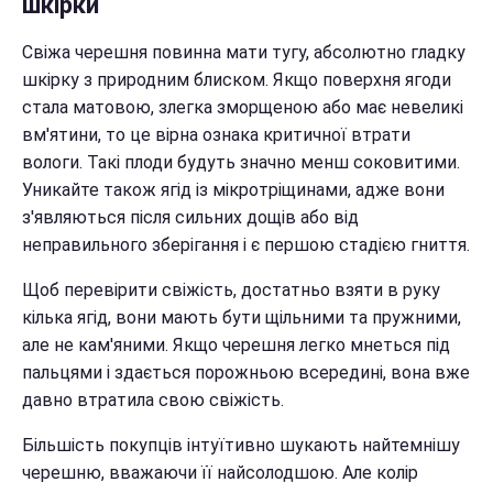
шкірки
Свіжа черешня повинна мати тугу, абсолютно гладку
шкірку з природним блиском. Якщо поверхня ягоди
стала матовою, злегка зморщеною або має невеликі
вм'ятини, то це вірна ознака критичної втрати
вологи. Такі плоди будуть значно менш соковитими.
Уникайте також ягід із мікротріщинами, адже вони
з'являються після сильних дощів або від
неправильного зберігання і є першою стадією гниття.
Щоб перевірити свіжість, достатньо взяти в руку
кілька ягід, вони мають бути щільними та пружними,
але не кам'яними. Якщо черешня легко мнеться під
пальцями і здається порожньою всередині, вона вже
давно втратила свою свіжість.
Більшість покупців інтуїтивно шукають найтемнішу
черешню, вважаючи її найсолодшою. Але колір