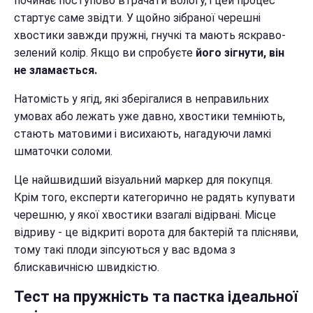
починає поступово втрачати вологу, і цей процес
стартує саме звідти. У щойно зібраної черешні
хвостики завжди пружні, гнучкі та мають яскраво-
зелений колір. Якщо ви спробуєте
його зігнути, він
не зламається.
Натомість у ягід, які зберігалися в неправильних
умовах або лежать уже давно, хвостики темніють,
стають матовими і висихають, нагадуючи ламкі
шматочки соломи.
Це найшвидший візуальний маркер для покупця.
Крім того, експерти категорично не радять купувати
черешню, у якої хвостики взагалі відірвані. Місце
відриву - це відкриті ворота для бактерій та плісняви,
тому такі плоди зіпсуються у вас вдома з
блискавичнісю швидкістю.
Тест на пружність та пастка ідеальної