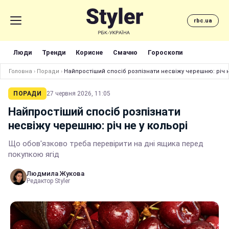
rbc.ua
Люди
Тренди
Корисне
Смачно
Гороскопи
Головна
›
Поради
›
Найпростіший спосіб розпізнати несвіжу черешню: річ н
ПОРАДИ
27 червня 2026, 11:05
Найпростіший спосіб розпізнати
несвіжу черешню: річ не у кольорі
Що обов'язково треба перевірити на дні ящика перед
покупкою ягід
Людмила Жукова
Редактор Styler