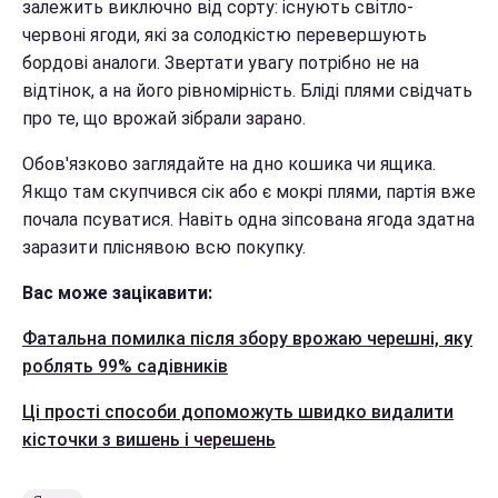
залежить виключно від сорту: існують світло-
червоні ягоди, які за солодкістю перевершують
бордові аналоги. Звертати увагу потрібно не на
відтінок, а на його рівномірність. Бліді плями свідчать
про те, що врожай зібрали зарано.
Обов'язково заглядайте на дно кошика чи ящика.
Якщо там скупчився сік або є мокрі плями, партія вже
почала псуватися. Навіть одна зіпсована ягода здатна
заразити пліснявою всю покупку.
Вас може зацікавити:
Фатальна помилка після збору врожаю черешні, яку
роблять 99% садівників
Ці прості способи допоможуть швидко видалити
кісточки з вишень і черешень