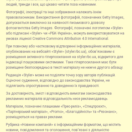
людей, тренди і все, що цікаво читати поза новинами.
Фотографії, ілюстрації та інші зображення належать їхнім
правовласникам. Використання фотографій, позначених Getty Images,
допускається виключно за наявності письмового дозволу
фотоагентства Getty Images. Фотографії, позначені логотипом «Styler»
або підписані «Styler» чи «РБК-Україна», можуть використовуватися на
умовах ліцензії Creative Commons Attribution 4.0 International.
При повному або частковому відтворенні інформаційних матеріалів,
опублікованих на вебсайті «Styler» (styler.rbc.ua), обов'язковим є
розміщення активного гіперпосилання на styler.rbc.ua, відкритого для
індексації пошуковими системами. Таке гіперпосилання має бути
розміщене безпосередньо в тексті матеріалу не нижче другого абзацу.
Редакція «Styler» може не поділяти точку зору авторів публікацій.
Оціночні судження, відповідно до законодавства України, не
підлягають спростуванню та доведенню їх правдивості.
За достовірність, зміст і відповідність вимогам законодавства
рекламних матеріалів відповідальність несе рекламодавець.
Матеріали, позначені плашками «Прес-реліз», «Спецпроєкт»,
«Партнерський матеріал», «Promo», «Благодійність» та «Резонанс»,
розміщуються на правах реклами.
Рубрика «Новини компаній» є інформаційним форматом, що містить
новини, повідомлення та оголошення, пов'язані з діяльністю