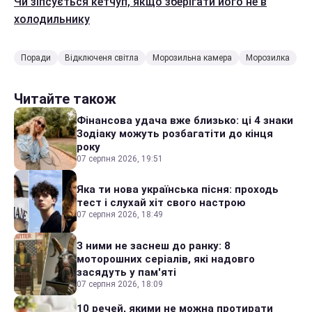
Чи зіпсується кетчуп, якщо зберігати його не в
холодильнику
Поради
Відключеня світла
Морозильна камера
Морозилка
Читайте також
Фінансова удача вже близько: ці 4 знаки
Зодіаку можуть розбагатіти до кінця
року
07 серпня 2026, 19:51
Яка ти нова українська пісня: проходь
тест і слухай хіт свого настрою
07 серпня 2026, 18:49
З ними не заснеш до ранку: 8
моторошних серіалів, які надовго
засядуть у пам'яті
07 серпня 2026, 18:09
10 речей, якими не можна протирати