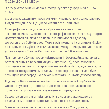
© 2026 LLC «UBT MEDIA»
Ідентифікатор онлайн-медіа в Реєстрі суб’єктів у сфері медіа — R40-
05347
Styler є розважальним проєктом «РБК-Україна», який розповідає про
людей, тренди і все, що цікаво читати поза новинами.
Фотографії, ілюстрації та інші зображення належать їхнім
правовласникам. Використання фотографій, позначених Getty Images,
допускається виключно за наявності письмового дозволу
фотоагентства Getty Images. Фотографії, позначені логотипом «Styler»
або підписані «Styler» чи «РБК-Україна», можуть використовуватися на
умовах ліцензії Creative Commons Attribution 4.0 International.
При повному або частковому відтворенні інформаційних матеріалів,
опублікованих на вебсайті «Styler» (styler.rbc.ua), обов'язковим є
розміщення активного гіперпосилання на styler.rbc.ua, відкритого для
індексації пошуковими системами. Таке гіперпосилання має бути
розміщене безпосередньо в тексті матеріалу не нижче другого абзацу.
Редакція «Styler» може не поділяти точку зору авторів публікацій.
Оціночні судження, відповідно до законодавства України, не
підлягають спростуванню та доведенню їх правдивості.
За достовірність, зміст і відповідність вимогам законодавства
рекламних матеріалів відповідальність несе рекламодавець.
Матеріали, позначені плашками «Прес-реліз», «Спецпроєкт»,