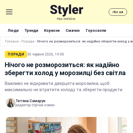
rbc.ua
Люди
Тренди
Корисне
Смачно
Гороскопи
Головна
›
Поради
›
Нічого не розморозиться: як надійно зберегти холод у м
ПОРАДИ
30 червня 2026, 19:00
Нічого не розморозиться: як надійно
зберегти холод у морозилці без світла
Важливо не відкривати дверцята морозилки, щоб
максимально не втратити холоду та зберегти продукти
Тетяна Самарук
редактор стрічки новин