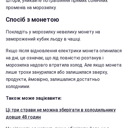
штори, уникайте потрапляння прямих сонячних
променів на морозилку.
Спосіб з монетою
Покладіть у морозилку невелику монету на
заморожений кубик льоду в чашці.
Якщо після відновлення електрики монета опинилася
на дні, це означає, що лід повністю розтанув і
морозилка надовго втратила холод. Але якщо монета
лише трохи занурилася або залишилася зверху,
продукти, ймовірно, залишалися достатньо
холодними.
Також може зацікавити:
Ці три страви не можна зберігати в холодильнику
довше 48 годин