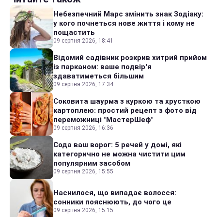
Небезпечний Марс змінить знак Зодіаку:
у кого почнеться нове життя і кому не
пощастить
09 серпня 2026, 18:41
Відомий садівник розкрив хитрий прийом
із парканом: ваше подвір'я
здаватиметься більшим
09 серпня 2026, 17:34
Соковита шаурма з куркою та хрусткою
картоплею: простий рецепт з фото від
переможниці "МастерШеф"
09 серпня 2026, 16:36
Сода ваш ворог: 5 речей у домі, які
категорично не можна чистити цим
популярним засобом
09 серпня 2026, 15:55
Наснилося, що випадає волосся:
сонники пояснюють, до чого це
09 серпня 2026, 15:15