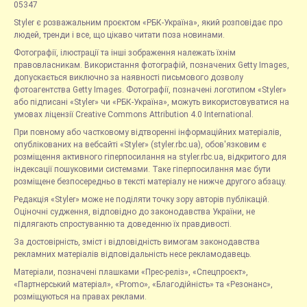
05347
Styler є розважальним проєктом «РБК-Україна», який розповідає про
людей, тренди і все, що цікаво читати поза новинами.
Фотографії, ілюстрації та інші зображення належать їхнім
правовласникам. Використання фотографій, позначених Getty Images,
допускається виключно за наявності письмового дозволу
фотоагентства Getty Images. Фотографії, позначені логотипом «Styler»
або підписані «Styler» чи «РБК-Україна», можуть використовуватися на
умовах ліцензії Creative Commons Attribution 4.0 International.
При повному або частковому відтворенні інформаційних матеріалів,
опублікованих на вебсайті «Styler» (styler.rbc.ua), обов'язковим є
розміщення активного гіперпосилання на styler.rbc.ua, відкритого для
індексації пошуковими системами. Таке гіперпосилання має бути
розміщене безпосередньо в тексті матеріалу не нижче другого абзацу.
Редакція «Styler» може не поділяти точку зору авторів публікацій.
Оціночні судження, відповідно до законодавства України, не
підлягають спростуванню та доведенню їх правдивості.
За достовірність, зміст і відповідність вимогам законодавства
рекламних матеріалів відповідальність несе рекламодавець.
Матеріали, позначені плашками «Прес-реліз», «Спецпроєкт»,
«Партнерський матеріал», «Promo», «Благодійність» та «Резонанс»,
розміщуються на правах реклами.