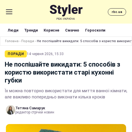
rbc.ua
Люди
Тренди
Корисне
Смачно
Гороскопи
Головна
›
Поради
›
Не поспішайте викидати: 5 способів з користю використа
ПОРАДИ
14 червня 2026, 15:33
Не поспішайте викидати: 5 способів з
користю використати старі кухонні
губки
Їх можна повторно використати для миття ванної кімнати,
але важливо попередньо виконати кілька кроків
Тетяна Самарук
редактор стрічки новин