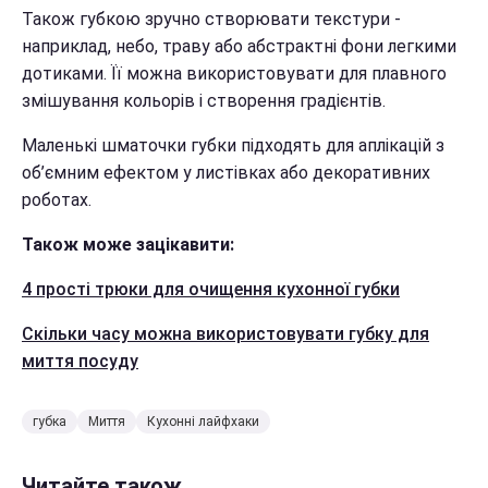
Також губкою зручно створювати текстури -
наприклад, небо, траву або абстрактні фони легкими
дотиками. Її можна використовувати для плавного
змішування кольорів і створення градієнтів.
Маленькі шматочки губки підходять для аплікацій з
об’ємним ефектом у листівках або декоративних
роботах.
Також може зацікавити:
4 прості трюки для очищення кухонної губки
Скільки часу можна використовувати губку для
миття посуду
губка
Миття
Кухонні лайфхаки
Читайте також