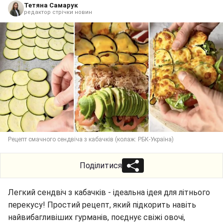
Тетяна Самарук
редактор стрічки новин
Рецепт смачного сендвіча з кабачків (колаж: РБК-Україна)
Поділитися
Легкий сендвіч з кабачків - ідеальна ідея для літнього
перекусу! Простий рецепт, який підкорить навіть
найвибагливіших гурманів, поєднує свіжі овочі,