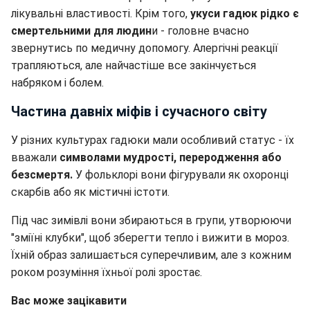
лікувальні властивості. Крім того,
укуси гадюк рідко є
смертельними для людин
и - головне вчасно
звернутись по медичну допомогу. Алергічні реакції
трапляються, але найчастіше все закінчується
набряком і болем.
Частина давніх міфів і сучасного світу
У різних культурах гадюки мали особливий статус - їх
вважали
символами мудрості, переродження або
безсмертя.
У фольклорі вони фігурували як охоронці
скарбів або як містичні істоти.
Під час зимівлі вони збираються в групи, утворюючи
"зміїні клубки", щоб зберегти тепло і вижити в мороз.
Їхній образ залишається суперечливим, але з кожним
роком розуміння їхньої ролі зростає.
Вас може зацікавити