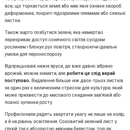
все, що торкається землі або має явні ознаки хвороб:
деформовані, покриті підозрілими плямами або слизькі
листки.
Також варто позбутися зелені, яка намертво
перекриває доступ сонячного світла сусіднім
рослинам і блокує рух повітря, створюючи ідеальні
умови для пероноспорозу.
Відпрацьовані нижні яруси, де вже давно зібрано
врожай, можна знімати, але
робити це слід вкрай
поступово.
Видалення більше ніж двох-трьох листків
за один раз є величезним стресом для культури, який
може призвести до масового скидання зав'язей або
повної зупинки росту.
Професіонали радять звертати увагу не лише на колір,
а й на рівень освітлення. Соковитий зелений лист у
глухій тіні є абсолютно марним баластом, тоді як