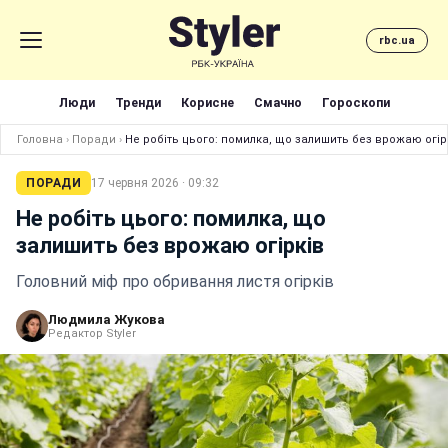
rbc.ua
Люди
Тренди
Корисне
Смачно
Гороскопи
Головна
›
Поради
›
Не робіть цього: помилка, що залишить без врожаю огір
ПОРАДИ
17 червня 2026 · 09:32
Не робіть цього: помилка, що
залишить без врожаю огірків
Головний міф про обривання листя огірків
Людмила Жукова
Редактор Styler