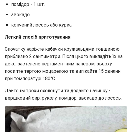
помідор - 1 шт.
авокадо
копчений лосось або курка
Легкий спосіб приготування
Спочатку наріжте кабачки кружальцями товщиною
приблизно 2 сантиметри. Після цього викладіть їх на
деко, застелене пергаментним папером, зверху
посипте тертою моцарелою та випікайте 15 хвилин
при температурі 180°C.
Дайте їм трохи охолонути та додайте начинку -
вершковий сир, руколу, помідор, авокадо до лосось.