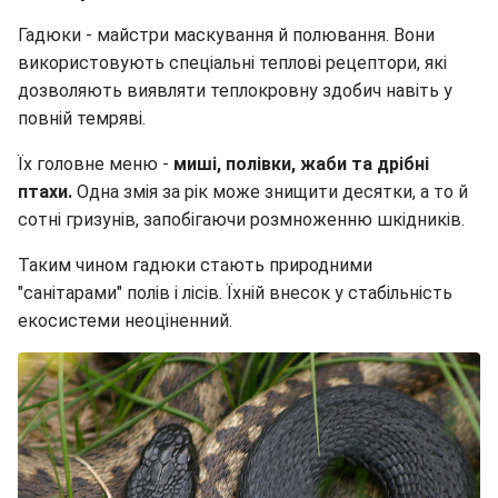
Гадюки - майстри маскування й полювання. Вони
використовують спеціальні теплові рецептори, які
дозволяють виявляти теплокровну здобич навіть у
повній темряві.
Їх головне меню -
миші, полівки, жаби та дрібні
птахи.
Одна змія за рік може знищити десятки, а то й
сотні гризунів, запобігаючи розмноженню шкідників.
Таким чином гадюки стають природними
"санітарами" полів і лісів. Їхній внесок у стабільність
екосистеми неоціненний.