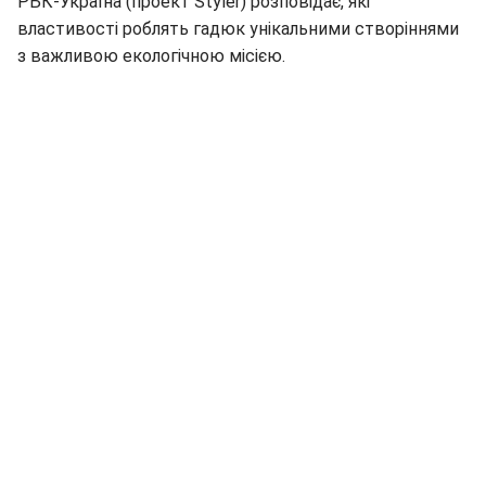
РБК-Україна (проект Styler) розповідає, які
властивості роблять гадюк унікальними створіннями
з важливою екологічною місією.