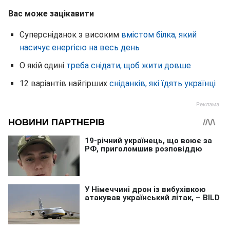
Вас може зацікавити
Суперсніданок з високим
вмістом білка, який
насичує енергією на весь день
О якій одині
треба снідати, щоб жити довше
12 варіантів найгірших
сніданків, які їдять українці