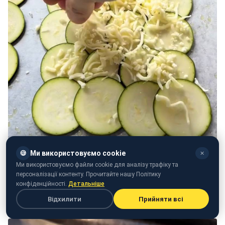
🍪
Ми використовуємо cookie
✕
Ми використовуємо файли cookie для аналізу трафіку та
персоналізації контенту. Прочитайте нашу Політику
конфіденційності.
Детальніше
Відхилити
Прийняти всі