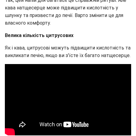
Так, цей напій для багатьох це справжній ритуал. Але
кава натщесерце може підвищити кислотність у
шлунку та призвести до печії. Варто змінити це для
власного комфорту.
Велика кількість цитрусових
Як і кава, цитрусові можуть підвищити кислотність та
викликати печію, якщо ви з'їсте їх багато натщесерце.