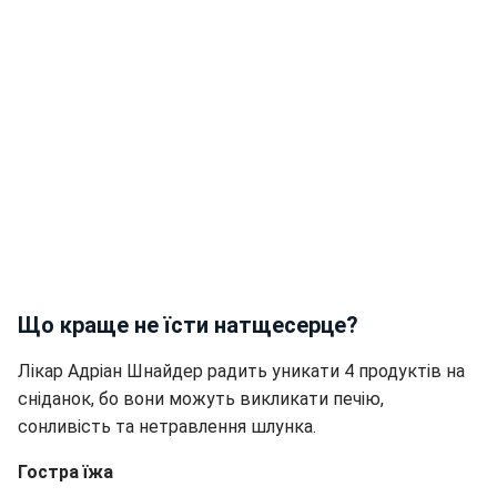
Що краще не їсти натщесерце?
Лікар Адріан Шнайдер радить уникати 4 продуктів на
сніданок, бо вони можуть викликати печію,
сонливість та нетравлення шлунка.
Гостра їжа