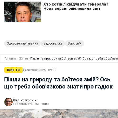
Здорове харчування
Здорова їжа
Здоров'я
Головна
›
Життя
›
Пішли на природу та боїтеся змій? Ось що треба обов'язк
ЖИТТЯ
14 червня 2025 · 09:00
Пішли на природу та боїтеся змій? Ось
що треба обов'язково знати про гадюк
Фелікс Коркін
редактор стрічки новин