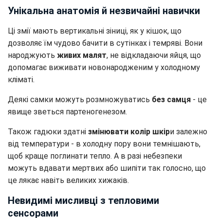
Унікальна анатомія й незвичайні навички
Ці змії мають вертикальні зіниці, як у кішок, що
дозволяє їм чудово бачити в сутінках і темряві. Вони
народжують
живих малят
, не відкладаючи яйця, що
допомагає виживати новонародженим у холодному
кліматі.
Деякі самки можуть розмножуватись
без самця
- це
явище зветься партеногенезом.
Також гадюки здатні
змінювати колір шкір
и залежно
від температури - в холодну пору вони темнішають,
щоб краще поглинати тепло. А в разі небезпеки
можуть вдавати мертвих або шипіти так голосно, що
це лякає навіть великих хижаків.
Невидимі мисливці з тепловими
сенсорами