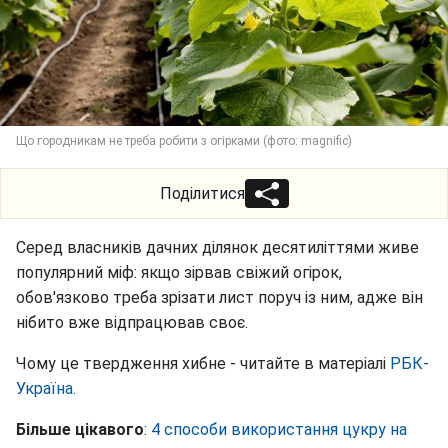
Що городникам не треба робити з огірками (фото: magnific)
Поділитися
Серед власників дачних ділянок десятиліттями живе
популярний міф: якщо зірвав свіжий огірок,
обов'язково треба зрізати лист поруч із ним, адже він
нібито вже відпрацював своє.
Чому це твердження хибне - читайте в матеріалі
РБК-
Україна.
Більше цікавого
:
4 способи використання цукру на