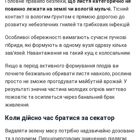
Головне правило безпеки,
що листя категорично не
повинно лежати на землі чи вологій мульчі.
Тісний
контакт із вологим ґрунтом є прямою дорогою до
розвитку небезпечних гнилей та грибкових інфекцій.
Особливої обережності вимагають сучасні пучкові
гібриди, які формують в одному вузлі одразу кілька
зав'язей. Навантаження на такий кущ є колосальним.
Якщо в період активного формування плодів ви
почнете безжально обривати листя навколо, рослина
просто не зможе прогодувати майбутній врожай. У
результаті значна частина молодих огірків миттєво
пожовтіє та осиплеться через банальний брак
живлення.
Коли дійсно час братися за секатор
Видаляти зелену масу потрібно надзвичайно дозовано
та з розумом. Першочерговому знищенню підлягає