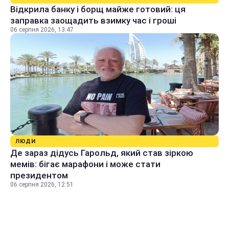
Відкрила банку і борщ майже готовий: ця
заправка заощадить взимку час і гроші
06 серпня 2026, 13:47
ЛЮДИ
Де зараз дідусь Гарольд, який став зіркою
мемів: бігає марафони і може стати
президентом
06 серпня 2026, 12:51