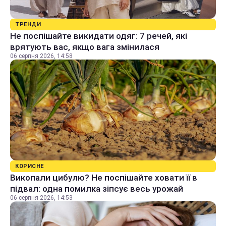
ТРЕНДИ
Не поспішайте викидати одяг: 7 речей, які
врятують вас, якщо вага змінилася
06 серпня 2026, 14:58
КОРИСНЕ
Викопали цибулю? Не поспішайте ховати її в
підвал: одна помилка зіпсує весь урожай
06 серпня 2026, 14:53