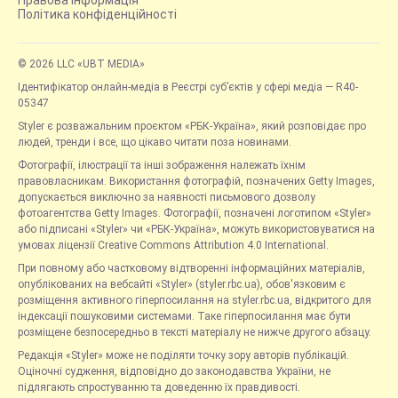
Політика конфіденційності
© 2026 LLC «UBT MEDIA»
Ідентифікатор онлайн-медіа в Реєстрі суб’єктів у сфері медіа — R40-
05347
Styler є розважальним проєктом «РБК-Україна», який розповідає про
людей, тренди і все, що цікаво читати поза новинами.
Фотографії, ілюстрації та інші зображення належать їхнім
правовласникам. Використання фотографій, позначених Getty Images,
допускається виключно за наявності письмового дозволу
фотоагентства Getty Images. Фотографії, позначені логотипом «Styler»
або підписані «Styler» чи «РБК-Україна», можуть використовуватися на
умовах ліцензії Creative Commons Attribution 4.0 International.
При повному або частковому відтворенні інформаційних матеріалів,
опублікованих на вебсайті «Styler» (styler.rbc.ua), обов'язковим є
розміщення активного гіперпосилання на styler.rbc.ua, відкритого для
індексації пошуковими системами. Таке гіперпосилання має бути
розміщене безпосередньо в тексті матеріалу не нижче другого абзацу.
Редакція «Styler» може не поділяти точку зору авторів публікацій.
Оціночні судження, відповідно до законодавства України, не
підлягають спростуванню та доведенню їх правдивості.