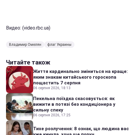
Видео: (video.rbc.ua)
Владимир Омелян
флаг Украины
Читайте також
Життя кардинально зміниться на краще:
яким знакам китайського гороскопа
пощастить 7 серпня
06 серпня 2026, 18:13
Пекельна поїздка скасовується: як
вижити в потязі без кондиціонера у
сильну спеку
06 серпня 2026, 17:25
Тихе розлучення: 8 ознак, що людина вас
уже кинула, хоча ще поруч