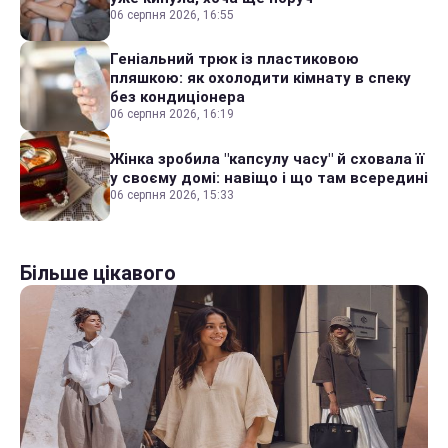
06 серпня 2026, 16:55
Геніальний трюк із пластиковою
пляшкою: як охолодити кімнату в спеку
без кондиціонера
06 серпня 2026, 16:19
Жінка зробила "капсулу часу" й сховала її
у своєму домі: навіщо і що там всередині
06 серпня 2026, 15:33
Більше цікавого