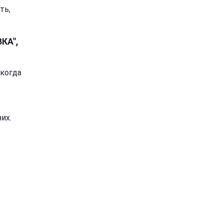
ть,
КА",
 когда
их.