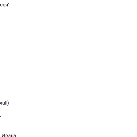
сея".
ull)
в
а Ивана