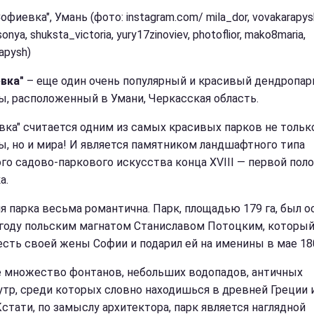
офиевка", Умань (фото: instagram.com/ mila_dor, vovakarapys
onya, shuksta_victoria, yury17zinoviev, photoflior, mako8maria,
apysh)
вка"
– еще один очень популярный и красивый дендропар
ы, расположенный в Умани, Черкасская область.
вка" считается одним из самых красивых парков не тольк
ы, но и мира! И является памятником ландшафтного типа
го садово-паркового искусства конца XVIII — первой пол
а.
я парка весьма романтична. Парк, площадью 179 га, был о
 году польским магнатом Станиславом Потоцким, который
честь своей жены Софии и подарил ей на именины в мае 180
е множество фонтанов, небольших водопадов, античных
утр, среди которых словно находишься в древней Греции 
Кстати, по замыслу архитектора, парк является наглядной