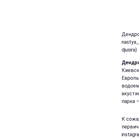
Дендро
nastya_
djusira)
Дендро
Киевск
Европы
водоем
акусти
парка –
К сожа
первич
instagr