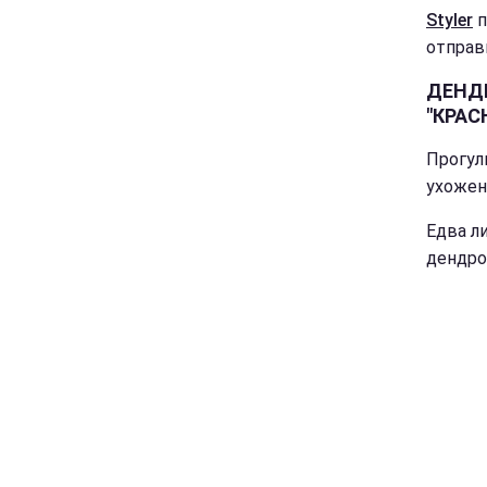
Styler
п
отправ
ДЕНДР
"КРАС
Прогул
ухожен
Едва л
дендро