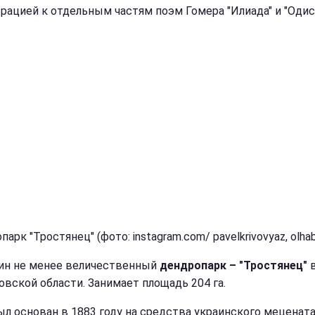
рацией к отдельным частям поэм Гомера "Илиада" и "Одис
арк "Тростянец" (фото: instagram.com/ pavelkrivovyaz, olhabr
ин не менее величественный
дендропарк – "Тростянец"
овской области. Занимает площадь 204 га.
ыл основан в 1883 году на средства украинского меценат