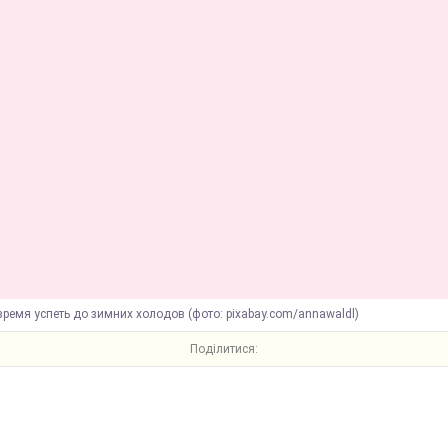
время успеть до зимних холодов (фото: pixabay.com/annawaldl)
Поділитися: