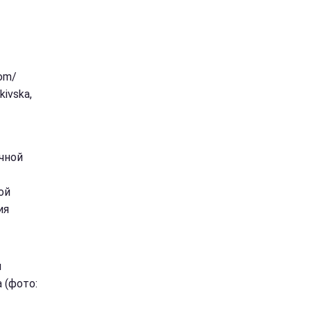
om/
kivska,
чной
ой
ия
н
 (фото: