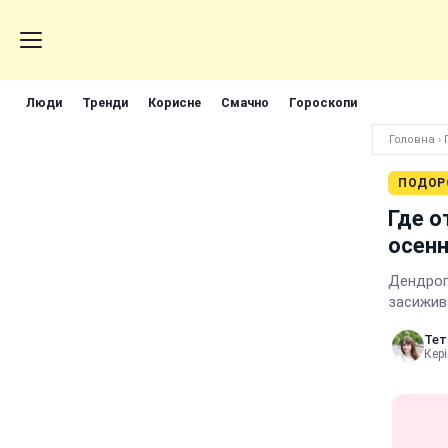
Люди
Тренди
Корисне
Смачно
Гороскопи
Головна
›
ПОДОР
Где о
осенн
Дендроп
засижив
Тет
Кері