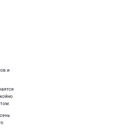
ов и
овятся
окойно
том.
осень
о.