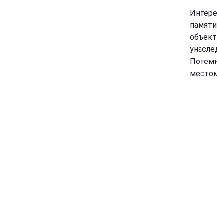
Интере
памяти
объект
унасле
Потемк
местом