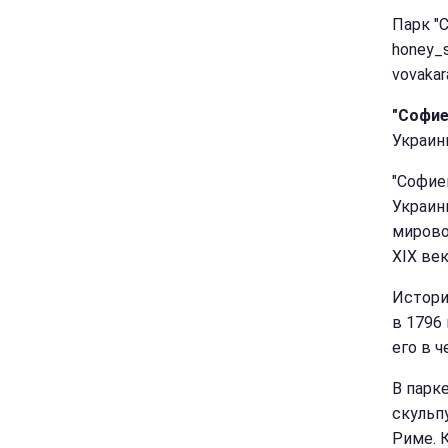
Парк "С
honey_s
vovakar
"Софие
Украин
"Софие
Украин
мирово
XIX век
Истори
в 1796
его в 
В парк
скульп
Риме. 