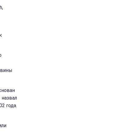
h,
к
о
овины
снован
 назвал
2 года.
или