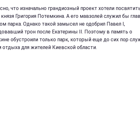
сно, что изначально грандиозный проект хотели посвятит
 князя Григория Потемкина. А его мавзолей служил бы гл
ом парка. Однако такой замысел не одобрил Павел I,
довавший трон после Екатерины ІІ. Поэтому в память о
ине обустроили только парк, который еще до сих пор слу
 отдыха для жителей Киевской области.