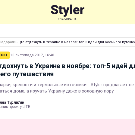
Подорожі
›
Где отдохнуть в Украине в ноябре: топ-5 идей для осеннего путеше
ОЖІ
10 листопада 2017, 16:48
тдохнуть в Украине в ноябре: топ-5 идей д
его путешествия
арки, крепости и термальные источники - Styler предлагает не
аться дома, а изучать Украину даже в холодную пору
яна Турлік'ян
вник проекту LITE