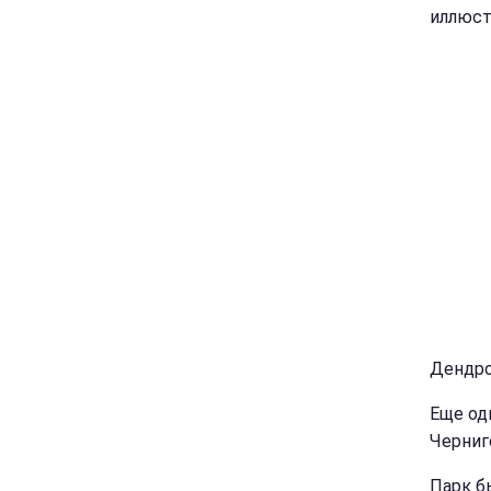
иллюст
Дендроп
Еще од
Черниг
Парк б