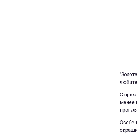
"Золот
любите
С прих
менее 
прогул
Особен
окраши