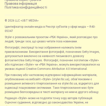
Правова інформація
Політика конфіденційності
© 2026 LLC «UBT MEDIA»
Ідентифікатор онлайн-медіа в Реєстрі суб’єктів у сфері медіа — R40-
05347
Styler є розважальним проєктом «РБК-Україна», який розповідає про
людей, тренди і все, що цікаво читати поза новинами.
Фотографії, ілюстрації та інші зображення належать їхнім
правовласникам. Використання фотографій, позначених Getty Images,
допускається виключно за наявності письмового дозволу
фотоагентства Getty Images. Фотографії, позначені логотипом «Styler»
або підписані «Styler» чи «РБК-Україна», можуть використовуватися на
умовах ліцензії Creative Commons Attribution 4.0 International.
При повному або частковому відтворенні інформаційних матеріалів,
опублікованих на вебсайті «Styler» (styler.rbc.ua), обов'язковим є
розміщення активного гіперпосилання на styler.rbc.ua, відкритого для
індексації пошуковими системами. Таке гіперпосилання має бути
розміщене безпосередньо в тексті матеріалу не нижче другого абзацу.
Редакція «Styler» може не поділяти точку зору авторів публікацій.
Оціночні судження, відповідно до законодавства України, не