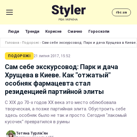
rbc.ua
Люди
Тренди
Корисне
Смачно
Гороскопи
Головна
›
Подорожі
›
Сам себе экскурсовод: Парк и дача Хрущева в Киеве
ПОДОРОЖІ
21 липня 2017, 15:52
Сам себе экскурсовод: Парк и дача
Хрущева в Киеве. Как "отжатый"
особняк фармацевта стал
резиденцией партийной элиты
С ХIХ до 70-х годов ХХ века это место облюбовала
творческая, а позже партийная элита. Обустроить себе
здесь особняк было не так и просто. Сегодня "лакомый
кусочек" превратился в руины
Тетяна Турлік'ян