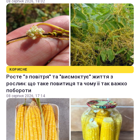
08 серпня 2026, 18:02
КОРИСНЕ
Росте "з повітря" та "висмоктує" життя з
рослин: що таке повитиця та чому її так важко
побороти
08 серпня 2026, 17:14