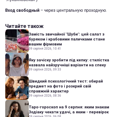
Вход свободный
– через центральную проходную.
Читайте також
Замість звичайної "Шуби": цей салат з
буряком і крабовими паличками стане
вашим фірмовим
09 серпня 2026, 10:41
Яку зачіску зробити під кепку: стилістка
назвала найзручніші варіанти на спеку
09 серпня 2026, 09:33
Швидкий психологічний тест: обирай
предмет на фото і розкрий свій
справжній характер
09 серпня 2026, 08:36
Таро-гороскоп на 9 серпня: яким знакам
Зодіаку чекати удачі, а яким - перевірок
09 серпня 2026, 06:08