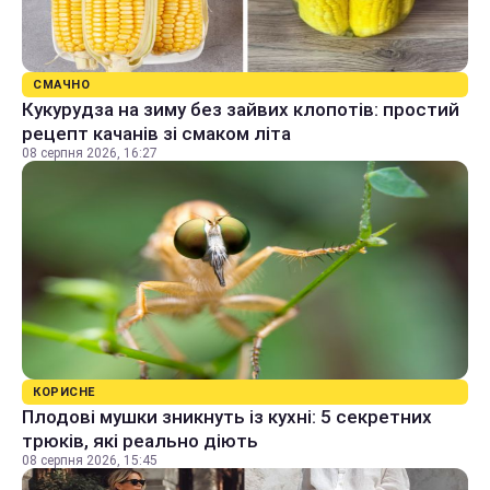
СМАЧНО
Кукурудза на зиму без зайвих клопотів: простий
рецепт качанів зі смаком літа
08 серпня 2026, 16:27
КОРИСНЕ
Плодові мушки зникнуть із кухні: 5 секретних
трюків, які реально діють
08 серпня 2026, 15:45