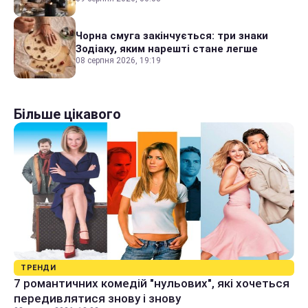
Чорна смуга закінчується: три знаки
Зодіаку, яким нарешті стане легше
08 серпня 2026, 19:19
Більше цікавого
ТРЕНДИ
7 романтичних комедій "нульових", які хочеться
передивлятися знову і знову