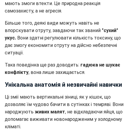
мають змоги втекти. Це природна реакція
самозахисту, а не агресія.
Більше того, деякі види можуть навіть не
впорскувати отруту, завдаючи так званий
"сухий"
укус.
Вони здатні регулювати кількість токсину, що
дає змогу економити отруту на дійсно небезпечні
ситуації.
Така поведінка ще раз доводить:
гадюка не шукає
конфлікту
, вона лише захищається.
Унікальна анатомія й незвичайні навички
Ці змії мають вертикальні зіниці, як у кішок, що
дозволяє їм чудово бачити в сутінках і темряві. Вони
народжують
живих малят
, не відкладаючи яйця, що
допомагає виживати новонародженим у холодному
кліматі.