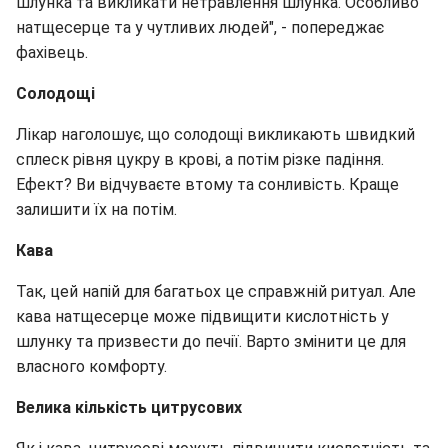
шлунка та викликати нетравлення шлунка. Особливо
натщесерце та у чутливих людей", - попереджає
фахівець.
Солодощі
Лікар наголошує, що солодощі викликають швидкий
сплеск рівня цукру в крові, а потім різке падіння.
Ефект? Ви відчуваєте втому та сонливість. Краще
залишити їх на потім.
Кава
Так, цей напій для багатьох це справжній ритуал. Але
кава натщесерце може підвищити кислотність у
шлунку та призвести до печії. Варто змінити це для
власного комфорту.
Велика кількість цитрусових