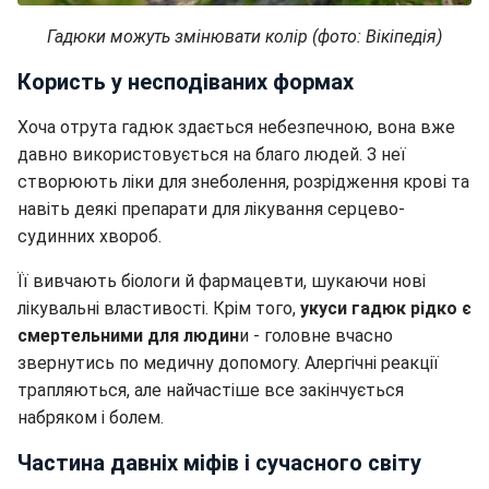
Гадюки можуть змінювати колір (фото: Вікіпедія)
Користь у несподіваних формах
Хоча отрута гадюк здається небезпечною, вона вже
давно використовується на благо людей. З неї
створюють ліки для знеболення, розрідження крові та
навіть деякі препарати для лікування серцево-
судинних хвороб.
Її вивчають біологи й фармацевти, шукаючи нові
лікувальні властивості. Крім того,
укуси гадюк рідко є
смертельними для людин
и - головне вчасно
звернутись по медичну допомогу. Алергічні реакції
трапляються, але найчастіше все закінчується
набряком і болем.
Частина давніх міфів і сучасного світу