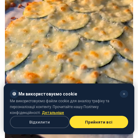
🍪
Ми використовуємо cookie
✕
Ми використовуємо файли cookie для аналізу трафіку та
персоналізації контенту. Прочитайте нашу Політику
конфіденційності.
Детальніше
Відхилити
Прийняти всі