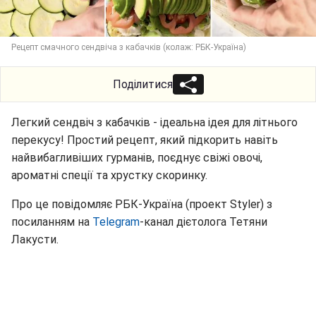
Рецепт смачного сендвіча з кабачків (колаж: РБК-Україна)
Поділитися
Легкий сендвіч з кабачків - ідеальна ідея для літнього
перекусу! Простий рецепт, який підкорить навіть
найвибагливіших гурманів, поєднує свіжі овочі,
ароматні спеції та хрустку скоринку.
Про це повідомляє РБК-Україна (проект Styler) з
посиланням на
Telegram
-канал дієтолога Тетяни
Лакусти.