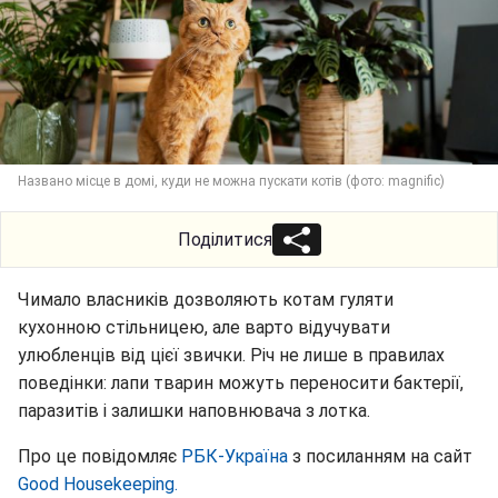
Названо місце в домі, куди не можна пускати котів (фото: magnific)
Поділитися
Чимало власників дозволяють котам гуляти
кухонною стільницею, але варто відучувати
улюбленців від цієї звички. Річ не лише в правилах
поведінки: лапи тварин можуть переносити бактерії,
паразитів і залишки наповнювача з лотка.
Про це повідомляє
РБК-Україна
з посиланням на сайт
Good Нousekeeping.