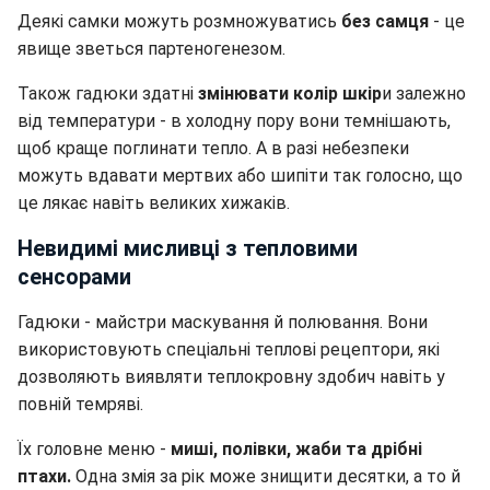
Деякі самки можуть розмножуватись
без самця
- це
явище зветься партеногенезом.
Також гадюки здатні
змінювати колір шкір
и залежно
від температури - в холодну пору вони темнішають,
щоб краще поглинати тепло. А в разі небезпеки
можуть вдавати мертвих або шипіти так голосно, що
це лякає навіть великих хижаків.
Невидимі мисливці з тепловими
сенсорами
Гадюки - майстри маскування й полювання. Вони
використовують спеціальні теплові рецептори, які
дозволяють виявляти теплокровну здобич навіть у
повній темряві.
Їх головне меню -
миші, полівки, жаби та дрібні
птахи.
Одна змія за рік може знищити десятки, а то й