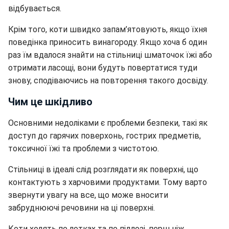
відбувається.
Крім того, коти швидко запам’ятовують, якщо їхня
поведінка приносить винагороду. Якщо хоча б один
раз їм вдалося знайти на стільниці шматочок їжі або
отримати ласощі, вони будуть повертатися туди
знову, сподіваючись на повторення такого досвіду.
Чим це шкідливо
Основними недоліками є проблеми безпеки, такі як
доступ до гарячих поверхонь, гострих предметів,
токсичної їжі та проблеми з чистотою.
Стільниці в ідеалі слід розглядати як поверхні, що
контактують з харчовими продуктами. Тому в
арто
звернути увагу на все, що може вносити
забруднюючі речовини на ці поверхні.
Коти ходять по лотках та по підлозі, перш ніж