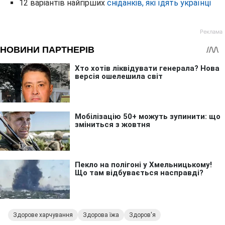
12 варіантів найгірших
сніданків, які їдять українці
Здорове харчування
Здорова їжа
Здоров'я