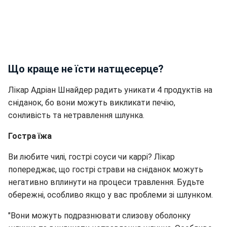
Що краще не їсти натщесерце?
Лікар Адріан Шнайдер радить уникати 4 продуктів на
сніданок, бо вони можуть викликати печію,
сонливість та нетравлення шлунка.
Гостра їжа
Ви любите чилі, гострі соуси чи каррі? Лікар
попереджає, що гострі страви на сніданок можуть
негативно вплинути на процеси травлення. Будьте
обережні, особливо якщо у вас проблеми зі шлунком.
"Вони можуть подразнювати слизову оболонку