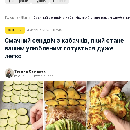
Цікаві факти
Туризм
Тварини
Головна
›
Життя
›
Смачний сендвіч з кабачків, який стане вашим улюбленим
ЖИТТЯ
14 червня 2025 · 07:45
Смачний сендвіч з кабачків, який стане
вашим улюбленим: готується дуже
легко
Тетяна Самарук
редактор стрічки новин