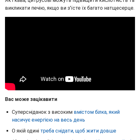
Як і кава, цитрусові можуть підвищити кислотність та
викликати печію, якщо ви з'їсте їх багато натщесерце.
Вас може зацікавити
Суперсніданок з високим
вмістом білка, який
насичує енергією на весь день
О якій одині
треба снідати, щоб жити довше