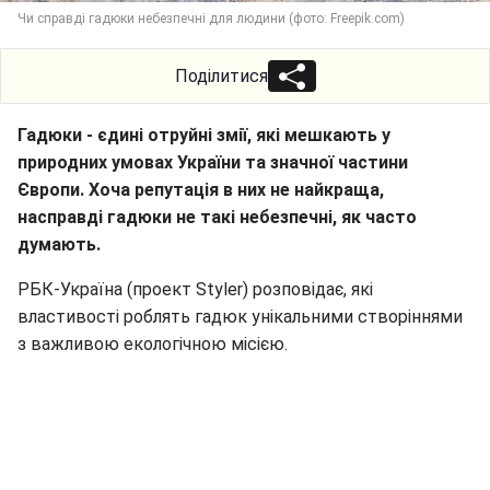
Чи справді гадюки небезпечні для людини (фото: Freepik.com)
Поділитися
Гадюки - єдині отруйні змії, які мешкають у
природних умовах України та значної частини
Європи. Хоча репутація в них не найкраща,
насправді гадюки не такі небезпечні, як часто
думають.
РБК-Україна (проект Styler) розповідає, які
властивості роблять гадюк унікальними створіннями
з важливою екологічною місією.