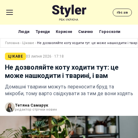
rbc.ua
Люди
Тренди
Корисне
Смачно
Гороскопи
Головна
›
Цікаве
›
Не дозволяйте коту ходити тут: це може нашкодити і твари
ЦІКАВЕ
03 липня 2026 · 17:18
Не дозволяйте коту ходити тут: це
може нашкодити і тварині, і вам
Домашні тварини можуть переносити бруд та
мікроби, тому варто свідкувати за тим де вони ходять
Тетяна Самарук
редактор стрічки новин