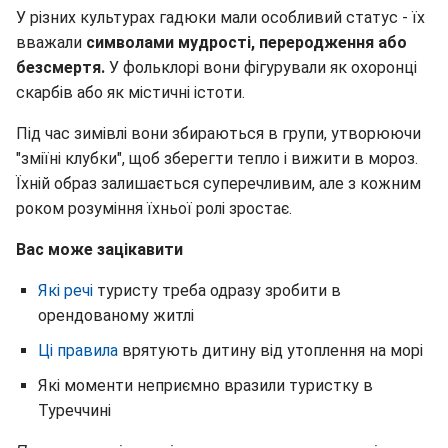
У різних культурах гадюки мали особливий статус - їх
вважали
символами мудрості, переродження або
безсмертя.
У фольклорі вони фігурували як охоронці
скарбів або як містичні істоти.
Під час зимівлі вони збираються в групи, утворюючи
"зміїні клубки", щоб зберегти тепло і вижити в мороз.
Їхній образ залишається суперечливим, але з кожним
роком розуміння їхньої ролі зростає.
Вас може зацікавити
Які речі
туристу треба одразу зробити в
орендованому житлі
Ці правила
врятують дитину від утоплення на морі
Які моменти неприємно вразили туристку в
Туреччині