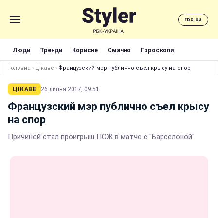
rbc.ua
Люди
Тренди
Корисне
Смачно
Гороскопи
Головна
›
Цікаве
›
Французский мэр публично съел крысу на спор
ЦІКАВЕ
26 липня 2017, 09:51
Французский мэр публично съел крысу
на спор
Причиной стал проигрыш ПСЖ в матче с "Барселоной"