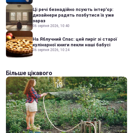
Ці речі безнадійно псують інтер'єр:
дизайнери радять позбутися їх уже
зараз
06 серпня 2026, 10:40
На Яблучний Спас: цей пиріг зі старої
кулінарної книги пекли наші бабусі
06 серпня 2026, 10:24
Більше цікавого