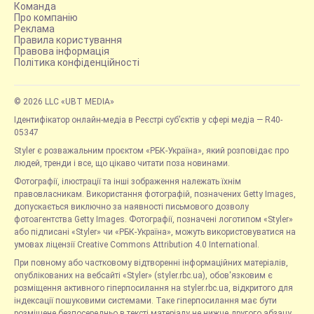
Команда
Про компанію
Реклама
Правила користування
Правова інформація
Політика конфіденційності
© 2026 LLC «UBT MEDIA»
Ідентифікатор онлайн-медіа в Реєстрі суб’єктів у сфері медіа — R40-
05347
Styler є розважальним проєктом «РБК-Україна», який розповідає про
людей, тренди і все, що цікаво читати поза новинами.
Фотографії, ілюстрації та інші зображення належать їхнім
правовласникам. Використання фотографій, позначених Getty Images,
допускається виключно за наявності письмового дозволу
фотоагентства Getty Images. Фотографії, позначені логотипом «Styler»
або підписані «Styler» чи «РБК-Україна», можуть використовуватися на
умовах ліцензії Creative Commons Attribution 4.0 International.
При повному або частковому відтворенні інформаційних матеріалів,
опублікованих на вебсайті «Styler» (styler.rbc.ua), обов'язковим є
розміщення активного гіперпосилання на styler.rbc.ua, відкритого для
індексації пошуковими системами. Таке гіперпосилання має бути
розміщене безпосередньо в тексті матеріалу не нижче другого абзацу.