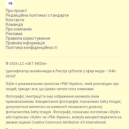
FB
Про проєкт
Редакційна політика і стандарти
Контакти
Команда
Про компанію
Реклама
Правила користування
Правова інформація
Політика конфіденційності
© 2026 LLC «UBT MEDIA»
Ідентифікатор онлайн-медіа в Реєстрі суб’єктів у сфері медіа — R40-
05347
Styler є розважальним проєктом «РБК-Україна», який розповідає про
людей, тренди і все, що цікаво читати поза новинами.
Фотографії, ілюстрації та інші зображення належать їхнім
правовласникам. Використання фотографій, позначених Getty Images,
допускається виключно за наявності письмового дозволу
фотоагентства Getty Images. Фотографії, позначені логотипом «Styler»
або підписані «Styler» чи «РБК-Україна», можуть використовуватися на
умовах ліцензії Creative Commons Attribution 4.0 International.