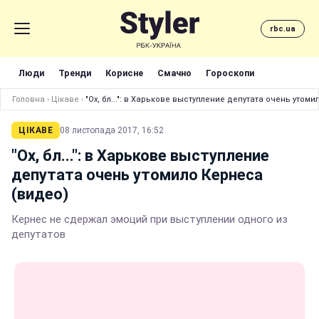
rbc.ua
Люди
Тренди
Корисне
Смачно
Гороскопи
Головна
›
Цікаве
›
"Ох, бл...": в Харькове выступление депутата очень утом
ЦІКАВЕ
08 листопада 2017, 16:52
"Ох, бл...": в Харькове выступление
депутата очень утомило Кернеса
(видео)
Кернес не сдержал эмоций при выступлении одного из
депутатов