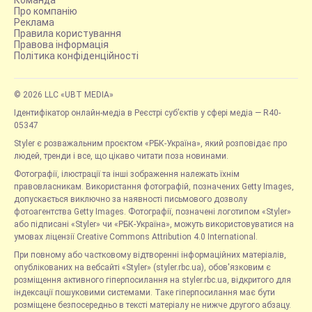
Команда
Про компанію
Реклама
Правила користування
Правова інформація
Політика конфіденційності
© 2026 LLC «UBT MEDIA»
Ідентифікатор онлайн-медіа в Реєстрі суб’єктів у сфері медіа — R40-
05347
Styler є розважальним проєктом «РБК-Україна», який розповідає про
людей, тренди і все, що цікаво читати поза новинами.
Фотографії, ілюстрації та інші зображення належать їхнім
правовласникам. Використання фотографій, позначених Getty Images,
допускається виключно за наявності письмового дозволу
фотоагентства Getty Images. Фотографії, позначені логотипом «Styler»
або підписані «Styler» чи «РБК-Україна», можуть використовуватися на
умовах ліцензії Creative Commons Attribution 4.0 International.
При повному або частковому відтворенні інформаційних матеріалів,
опублікованих на вебсайті «Styler» (styler.rbc.ua), обов'язковим є
розміщення активного гіперпосилання на styler.rbc.ua, відкритого для
індексації пошуковими системами. Таке гіперпосилання має бути
розміщене безпосередньо в тексті матеріалу не нижче другого абзацу.