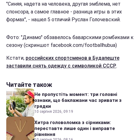
"Синяя, надета на человека, другая эмблема, нет
спонсора, а самое главное - разница игры в этих
формах", - нашел 5 отличий Руслан Голочевский.
Фото: "Динамо" обзавелось баварскими ромбиками к
сезону (скриншот facebook.com/footballhubua)
Кстати,
российских спортсменов в Будапеште
заставили снять одежду с символикой СССР
.
Читайте також
Не пропустіть момент: три головні
ознаки, що баклажани час зривати з
грядки
10 серпня 2026, 09:19
Хитра головоломка з сірниками:
переставте лише один і виправте
рівняння
10 серпня 2026, 08:16