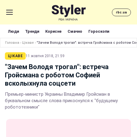
rbc.ua
Люди
Тренди
Корисне
Смачно
Гороскопи
Головна
›
Цікаве
›
"Зачем Володя трогал": встреча Гройсмана с роботом С
ЦІКАВЕ
11 жовтня 2018, 21:59
"Зачем Володя трогал": встреча
Гройсмана с роботом Софией
всколыхнула соцсети
Премьер-министр Украины Владимир Гройсман в
буквальном смысле слова прикоснулся к "будущему
робототехники"