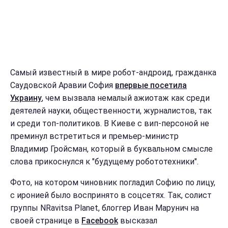
Самый известный в мире робот-андроид, гражданка
Саудовской Аравии София
впервые посетила
Украину
, чем вызвала немалый ажиотаж как среди
деятелей науки, общественности, журналистов, так
и среди топ-политиков. В Киеве с вип-персоной не
преминул встретиться и премьер-министр
Владимир Гройсман, который в буквальном смысле
слова прикоснулся к "будущему робототехники".
Фото, на котором чиновник погладил Софию по лицу,
с иронией было воспринято в соцсетях. Так, солист
группы NRavitsa Planet, блоггер Иван Марунич на
своей странице в
Facebook
высказал