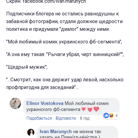
Скрин: facebook.com/ivan.marunych
Подписчики блогера не остались равнодушны к
забавной фотографии, отдали должное щедрости
политика и придумали "диалог" между ними:
"Мой любимый комик украинского фб-сегмента";
"А она ему такая: "Рычаги убрал, черт винницкий!"";
"Щедрый мужик";
"...Смотрит, как она держит удар левой, насколько
профпригодна для заседаний"...