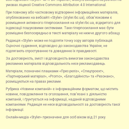
умовах ліцензії Creative Commons Attribution 4.0 International.
При повному або частковому відтворенні інформаційних матеріалів,
опублікованих на вебсайті «Styler» (styler.rbc.ua), обов'язковим є
розміщення активного гіперпосилання на styler.rbc.ua, відкритого для
індексації пошуковими системами. Таке гіперпосилання має бути
розміщене безпосередньо в тексті матеріалу не нижче другого абзацу.
Редакція «Styler» може не поділяти точку зору авторів публікацій.
Оціночні судження, відповідно до законодавства України, не
підлягають спростуванню та доведенню їх правдивості.
За достовірність, зміст і відповідність вимогам законодавства
рекламних матеріалів відповідальність несе рекламодавець.
Матеріали, позначені плашками «Прес-реліз», «Спецпроєкт»,
«Партнерський матеріал», «Promo», «Благодійність» та «Резонанс»,
розміщуються на правах реклами.
Рубрика «Новини компаній» є інформаційним форматом, що містить
новини, повідомлення та оголошення, пов'язані з діяльністю
компаній, і ґрунтується на інформації, наданій відповідними
компаніями. Редакція не несе відповідальності за достовірність такої
інформації.
Онлайн-медіа «Styler» призначене для осіб віком від 21 року.