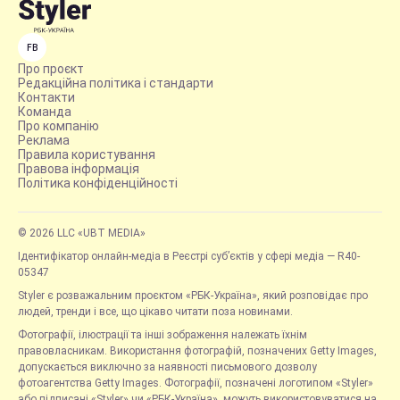
FB
Про проєкт
Редакційна політика і стандарти
Контакти
Команда
Про компанію
Реклама
Правила користування
Правова інформація
Політика конфіденційності
© 2026 LLC «UBT MEDIA»
Ідентифікатор онлайн-медіа в Реєстрі суб’єктів у сфері медіа — R40-
05347
Styler є розважальним проєктом «РБК-Україна», який розповідає про
людей, тренди і все, що цікаво читати поза новинами.
Фотографії, ілюстрації та інші зображення належать їхнім
правовласникам. Використання фотографій, позначених Getty Images,
допускається виключно за наявності письмового дозволу
фотоагентства Getty Images. Фотографії, позначені логотипом «Styler»
або підписані «Styler» чи «РБК-Україна», можуть використовуватися на