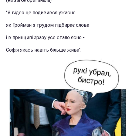
(на зыке оригинала)
"Я відео це подивився ужасне
як Гройман з трудом підбирає слова
і в принципі зразу усе стало ясно -
Софія якась навіть більше жива".