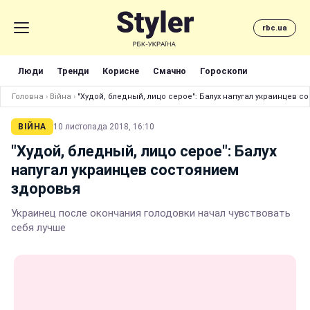
rbc.ua
Люди
Тренди
Корисне
Смачно
Гороскопи
Головна
›
Війна
›
"Худой, бледный, лицо серое": Балух напугал украинцев 
ВІЙНА
10 листопада 2018, 16:10
"Худой, бледный, лицо серое": Балух
напугал украинцев состоянием
здоровья
Украинец после окончания голодовки начал чувствовать
себя лучше