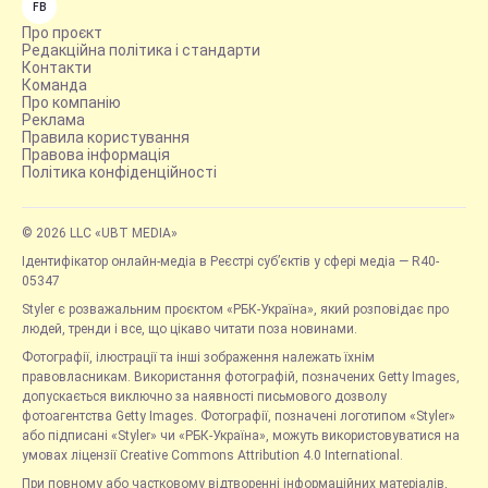
FB
Про проєкт
Редакційна політика і стандарти
Контакти
Команда
Про компанію
Реклама
Правила користування
Правова інформація
Політика конфіденційності
© 2026 LLC «UBT MEDIA»
Ідентифікатор онлайн-медіа в Реєстрі суб’єктів у сфері медіа — R40-
05347
Styler є розважальним проєктом «РБК-Україна», який розповідає про
людей, тренди і все, що цікаво читати поза новинами.
Фотографії, ілюстрації та інші зображення належать їхнім
правовласникам. Використання фотографій, позначених Getty Images,
допускається виключно за наявності письмового дозволу
фотоагентства Getty Images. Фотографії, позначені логотипом «Styler»
або підписані «Styler» чи «РБК-Україна», можуть використовуватися на
умовах ліцензії Creative Commons Attribution 4.0 International.
При повному або частковому відтворенні інформаційних матеріалів,