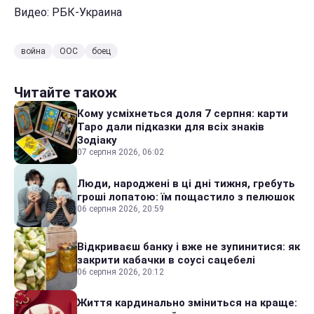
Видео: РБК-Украина
война
ООС
боец
Читайте також
Кому усміхнеться доля 7 серпня: карти
Таро дали підказки для всіх знаків
Зодіаку
07 серпня 2026, 06:02
Люди, народжені в ці дні тижня, гребуть
гроші лопатою: їм пощастило з пелюшок
06 серпня 2026, 20:59
Відкриваєш банку і вже не зупинитися: як
закрити кабачки в соусі сацебелі
06 серпня 2026, 20:12
Життя кардинально зміниться на краще: