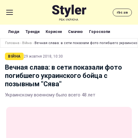
rbc.ua
Люди
Тренди
Корисне
Смачно
Гороскопи
Головна
›
Війна
›
Вечная слава: в сети показали фото погибшего украинско
ВІЙНА
29 жовтня 2018, 10:30
Вечная слава: в сети показали фото
погибшего украинского бойца с
позывным "Сява"
Украинскому военному было всего 48 лет