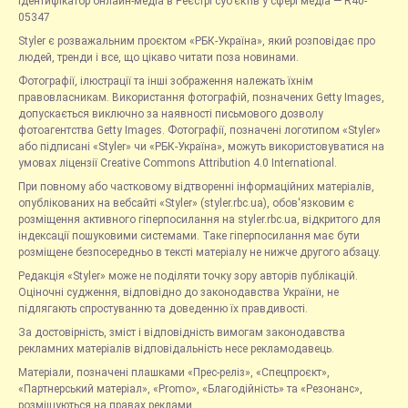
Ідентифікатор онлайн-медіа в Реєстрі суб’єктів у сфері медіа — R40-
05347
Styler є розважальним проєктом «РБК-Україна», який розповідає про
людей, тренди і все, що цікаво читати поза новинами.
Фотографії, ілюстрації та інші зображення належать їхнім
правовласникам. Використання фотографій, позначених Getty Images,
допускається виключно за наявності письмового дозволу
фотоагентства Getty Images. Фотографії, позначені логотипом «Styler»
або підписані «Styler» чи «РБК-Україна», можуть використовуватися на
умовах ліцензії Creative Commons Attribution 4.0 International.
При повному або частковому відтворенні інформаційних матеріалів,
опублікованих на вебсайті «Styler» (styler.rbc.ua), обов'язковим є
розміщення активного гіперпосилання на styler.rbc.ua, відкритого для
індексації пошуковими системами. Таке гіперпосилання має бути
розміщене безпосередньо в тексті матеріалу не нижче другого абзацу.
Редакція «Styler» може не поділяти точку зору авторів публікацій.
Оціночні судження, відповідно до законодавства України, не
підлягають спростуванню та доведенню їх правдивості.
За достовірність, зміст і відповідність вимогам законодавства
рекламних матеріалів відповідальність несе рекламодавець.
Матеріали, позначені плашками «Прес-реліз», «Спецпроєкт»,
«Партнерський матеріал», «Promo», «Благодійність» та «Резонанс»,
розміщуються на правах реклами.