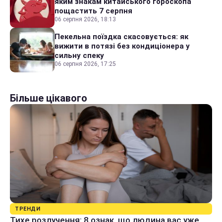
яким знакам китайського гороскопа
пощастить 7 серпня
06 серпня 2026, 18:13
Пекельна поїздка скасовується: як
вижити в потязі без кондиціонера у
сильну спеку
06 серпня 2026, 17:25
Більше цікавого
ТРЕНДИ
Тихе розлучення: 8 ознак, що людина вас уже