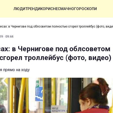
ЛЮДИ
ТРЕНДИ
КОРИСНЕ
СМАЧНО
ГОРОСКОПИ
есах: в Чернигове под облсоветом полностью сгорел троллейбус (фото, виде
9 · 09:44
сах: в Чернигове под облсоветом
сгорел троллейбус (фото, видео)
я прямо на ходу