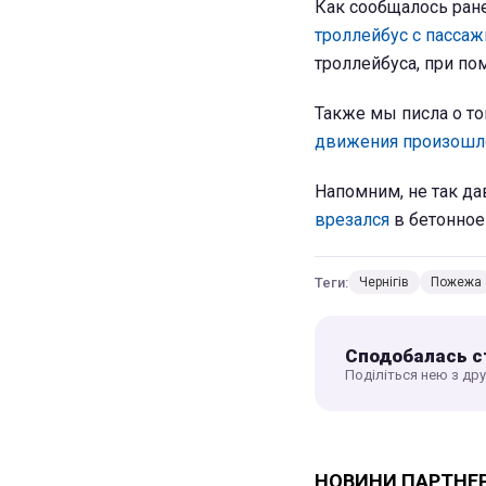
Как сообщалось ране
троллейбус с пасса
троллейбуса, при по
Также мы писла о то
движения произошл
Напомним, не так д
врезался
в бетонное
Теги:
Чернігів
Пожежа
Сподобалась с
Поділіться нею з др