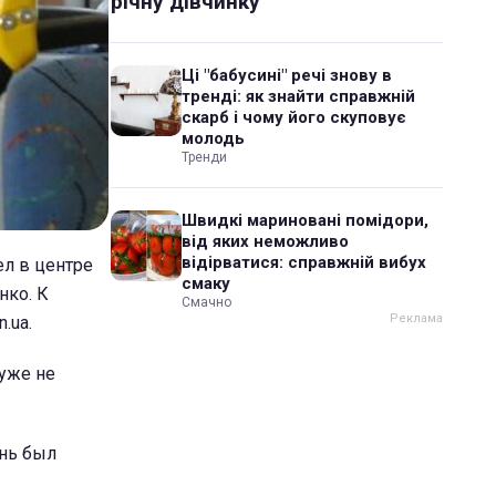
річну дівчинку
Ці "бабусині" речі знову в
тренді: як знайти справжній
скарб і чому його скуповує
молодь
Тренди
Швидкі мариновані помідори,
від яких неможливо
відірватися: справжній вибух
л в центре
смаку
нко. К
Смачно
.ua.
 уже не
онь был