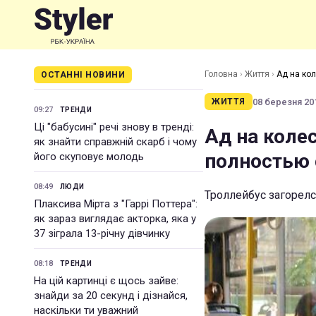
Головна
›
Життя
›
Ад на кол
ОСТАННІ НОВИНИ
08 березня 201
ЖИТТЯ
09:27
ТРЕНДИ
Ці "бабусині" речі знову в тренді:
Ад на коле
як знайти справжній скарб і чому
полностью 
його скуповує молодь
08:49
ЛЮДИ
Троллейбус загорелс
Плаксива Мірта з "Гаррі Поттера":
як зараз виглядає акторка, яка у
37 зіграла 13-річну дівчинку
08:18
ТРЕНДИ
На цій картинці є щось зайве:
знайди за 20 секунд і дізнайся,
наскільки ти уважний