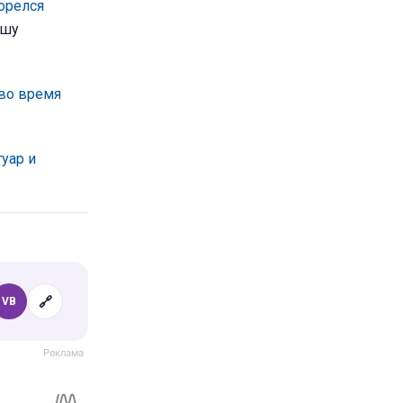
орелся
ышу
 во время
уар и
🔗
VB