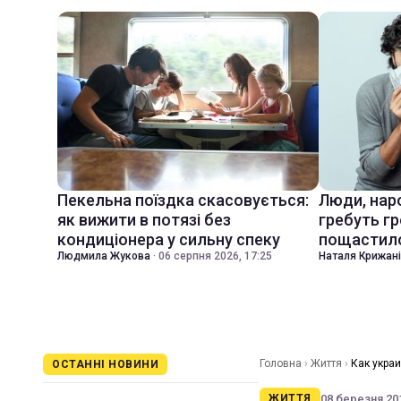
Пекельна поїздка скасовується:
Люди, наро
як вижити в потязі без
гребуть гр
кондиціонера у сильну спеку
пощастил
Людмила Жукова
·
06 серпня 2026, 17:25
Наталя Крижан
Головна
›
Життя
›
Как укра
ОСТАННІ НОВИНИ
08 березня 201
ЖИТТЯ