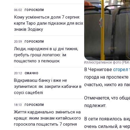
06:02
ГОРОСКОПИ
Кому усміхнеться доля 7 серпня:
карти Таро дали підказки для всіх
знаків Зодіаку
20:59
ГОРОСКОПИ
Люди, народжені в ці дні тижня,
гребуть гроші лопатою: їм
пощастило з пелюшок
Иллюстративное фото (РБК
В Чернигове
сгорел
20:12
СМАЧНО
города на проспекте
Відкриваєш банку і вже не
счастью, никто из па
зупинитися: як закрити кабачки в
соусі сацебелі
Отмечается, что общ
подлежит.
18:13
ГОРОСКОПИ
Життя кардинально зміниться на
краще: яким знакам китайського
В сети появилось ви
гороскопа пощастить 7 серпня
очень сильный, а че