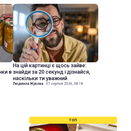
На цій картинці є щось зайве:
чки в
знайди за 20 секунд і дізнайся,
наскільки ти уважний
Людмила Жукова
·
07 серпня 2026, 08:18
ТОП