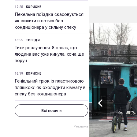
17:25
КОРИСНЕ
Пекельна поїздка скасовується:
як вижити в потязі без
кондиціонера у сильну спеку
16:55
ТРЕНДИ
Тихе розлучення: 8 ознак, що
людина вас уже кинула, хоча ще
поруч
16:19
КОРИСНЕ
Геніальний трюк із пластиковою
пляшкою: як охолодити кімнату в
спеку без кондиціонера
Всі новини