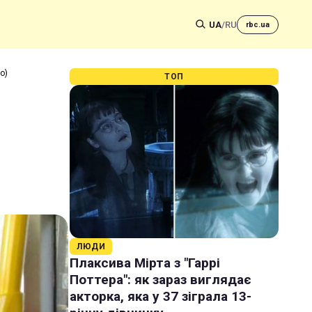
UA
/
RU
rbc.ua
о)
ТОП
ЛЮДИ
Плаксива Мірта з "Гаррі
Поттера": як зараз виглядає
акторка, яка у 37 зіграла 13-