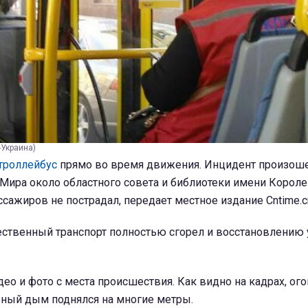
-Украина)
 троллейбус
прямо во время движения. Инцидент произоше
 Мира около областного совета и библиотеки имени Короле
ссажиров не пострадал, передает местное издание Cntime.cn
ественный транспорт полностью сгорел и восстановлению
део и фото с места происшествия. Как видно на кадрах, ог
рный дым поднялся на многие метры.