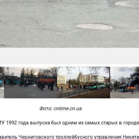
Фото: cntime.cn.ua
У 1992 года выпуска был одним из самых старых в городе
авитель Черниговского троллейбусного управления Никита