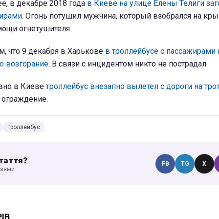
е, в декабре 2018 года
в Киеве на улице Елены Телиги заг
жирами
. Огонь потушил мужчина, который взобрался на кр
мощи огнетушителя.
м, что 9 декабря в Харькове
в троллейбусе с пассажирами
о возгорание
. В связи с инцидентом никто не пострадал.
авно в Киеве
троллейбус внезапно вылетел с дороги на трот
 ограждение.
троллейбус
таття?
FB
TG
X
узями