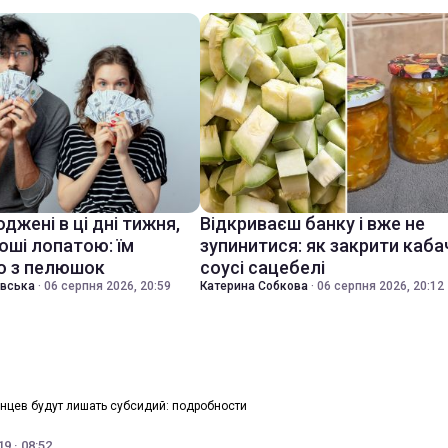
джені в ці дні тижня,
Відкриваєш банку і вже не
оші лопатою: їм
зупинитися: як закрити каба
о з пелюшок
соусі сацебелі
івська
·
06 серпня 2026, 20:59
Катерина Собкова
·
06 серпня 2026, 20:12
инцев будут лишать субсидий: подробности
9 · 08:52