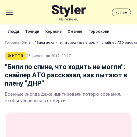
rbc.ua
Люди
Тренди
Корисне
Смачно
Гороскопи
Головна
›
Життя
›
"Били по спине, что ходить не могли": снайпер АТО расск
ЖИТТЯ
25 листопада 2017, 09:17
"Били по спине, что ходить не могли":
снайпер АТО рассказал, как пытают в
плену "ДНР"
Военные иногда даже имитировали потерю сознания,
чтобы уберечься от смерти