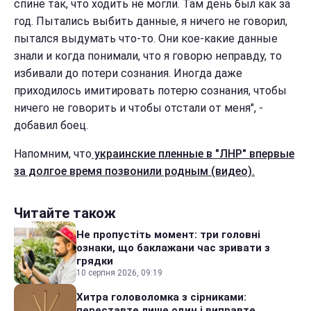
спине так, что ходить не могли. Там день был как за
год. Пытались выбить данные, я ничего не говорил,
пытался выдумать что-то. Они кое-какие данные
знали и когда понимали, что я говорю неправду, то
избивали до потери сознания. Иногда даже
приходилось имитировать потерю сознания, чтобы
ничего не говорить и чтобы отстали от меня", -
добавил боец.
Напомним, что
украинские пленные в "ЛНР" впервые
за долгое время позвонили родным (видео).
Читайте також
Не пропустіть момент: три головні
ознаки, що баклажани час зривати з
грядки
10 серпня 2026, 09:19
Хитра головоломка з сірниками:
переставте лише один і виправте