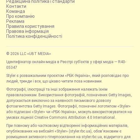
Редакційна політика і стандарти
Контакти
Команда
Про компанію
Реклама
Правила користування
Правова інформація
Політика конфіденційності
© 2026 LLC «UBT MEDIA»
Ідентифікатор онлайн-медіа в Реєстрі суб’єктів у сфері медіа — R40-
05347
Styler є розважальним проєктом «РБК-Україна», який розповідає про
людей, тренди і все, що цікаво читати поза новинами.
Фотографії, ілюстрації та інші зображення належать їхнім
правовласникам. Використання фотографій, позначених Getty Images,
допускається виключно за наявності письмового дозволу
фотоагентства Getty Images. Фотографії, позначені логотипом «Styler»
або підписані «Styler» чи «РБК-Україна», можуть використовуватися на
умовах ліцензії Creative Commons Attribution 4.0 International.
При повному або частковому відтворенні інформаційних матеріалів,
опублікованих на вебсайті «Styler» (styler.rbc.ua), обов'язковим є
розміщення активного гіперпосилання на styler.rbc.ua, відкритого для