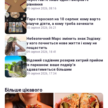
рівняння
10 серпня 2026, 08:16
Таро-гороскоп на 10 серпня: кому варто
рішуче діяти, а кому треба зачекати
10 серпня 2026, 06:21
Небезпечний Марс змінить знак Зодіаку:
у кого почнеться нове життя і кому не
пощастить
09 серпня 2026, 18:41
Відомий садівник розкрив хитрий прийом
із парканом: ваше подвір'я
здаватиметься більшим
09 серпня 2026, 17:34
Більше цікавого