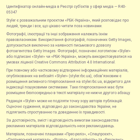
Ідентифікатор онлайн-медіа в Реєстрі суб’єктів у сфері медіа — R40-
05347
Styler є розважальним проєктом «РБК-Україна», який розповідає про
людей, тренди і все, що цікаво читати поза новинами.
Фотографії, ілюстрації та інші зображення належать їхнім
правовласникам. Використання фотографій, позначених Getty Images,
допускається виключно за наявності письмового дозволу
фотоагентства Getty Images. Фотографії, позначені логотипом «Styler»
або підписані «Styler» чи «РБК-Україна», можуть використовуватися на
умовах ліцензії Creative Commons Attribution 4.0 International.
При повному або частковому відтворенні інформаційних матеріалів,
опублікованих на вебсайті «Styler» (styler.rbc.ua), обов'язковим є
розміщення активного гіперпосилання на styler.rbc.ua, відкритого для
індексації пошуковими системами. Таке гіперпосилання має бути
розміщене безпосередньо в тексті матеріалу не нижче другого абзацу.
Редакція «Styler» може не поділяти точку зору авторів публікацій.
Оціночні судження, відповідно до законодавства України, не
підлягають спростуванню та доведенню їх правдивості.
За достовірність, зміст і відповідність вимогам законодавства
рекламних матеріалів відповідальність несе рекламодавець.
Матеріали, позначені плашками «Прес-реліз», «Спецпроєкт»,
«Партнерський матеріал», «Promo», «Благодійність» та «Резонанс»,