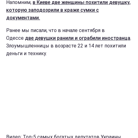
Напомним,
в Киеве две женщины похитили девушку,
которую заподозрили в краже сумки с
документами.
Ранее мы писали, что в начале сентября в
Одессе
две девушки ранили и ограбили иностранца
.
Злоумышленницы в возрасте 22 и 14 лет похитили
деньги и технику.
Видео: Топ-5 самых богатых депутатов Украины