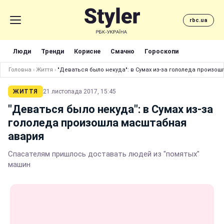
rbc.ua
Люди
Тренди
Корисне
Смачно
Гороскопи
Головна
›
Життя
›
"Деваться было некуда": в Сумах из-за гололеда произо
ЖИТТЯ
21 листопада 2017, 15:45
"Деваться было некуда": в Сумах из-за
гололеда произошла масштабная
авария
Спасателям пришлось доставать людей из "помятых"
машин