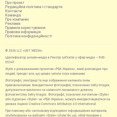
Про проєкт
Редакційна політика і стандарти
Контакти
Команда
Про компанію
Реклама
Правила користування
Правова інформація
Політика конфіденційності
© 2026 LLC «UBT MEDIA»
Ідентифікатор онлайн-медіа в Реєстрі суб’єктів у сфері медіа — R40-
05347
Styler є розважальним проєктом «РБК-Україна», який розповідає про
людей, тренди і все, що цікаво читати поза новинами.
Фотографії, ілюстрації та інші зображення належать їхнім
правовласникам. Використання фотографій, позначених Getty Images,
допускається виключно за наявності письмового дозволу
фотоагентства Getty Images. Фотографії, позначені логотипом «Styler»
або підписані «Styler» чи «РБК-Україна», можуть використовуватися на
умовах ліцензії Creative Commons Attribution 4.0 International.
При повному або частковому відтворенні інформаційних матеріалів,
опублікованих на вебсайті «Styler» (styler.rbc.ua), обов'язковим є