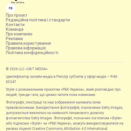
FB
Про проєкт
Редакційна політика і стандарти
Контакти
Команда
Про компанію
Реклама
Правила користування
Правова інформація
Політика конфіденційності
© 2026 LLC «UBT MEDIA»
Ідентифікатор онлайн-медіа в Реєстрі суб’єктів у сфері медіа — R40-
05347
Styler є розважальним проєктом «РБК-Україна», який розповідає про
людей, тренди і все, що цікаво читати поза новинами.
Фотографії, ілюстрації та інші зображення належать їхнім
правовласникам. Використання фотографій, позначених Getty Images,
допускається виключно за наявності письмового дозволу
фотоагентства Getty Images. Фотографії, позначені логотипом «Styler»
або підписані «Styler» чи «РБК-Україна», можуть використовуватися на
умовах ліцензії Creative Commons Attribution 4.0 International.