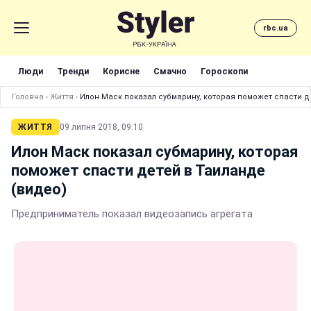
rbc.ua
Люди
Тренди
Корисне
Смачно
Гороскопи
Головна
›
Життя
›
Илон Маск показал субмарину, которая поможет спасти д
ЖИТТЯ
09 липня 2018, 09:10
Илон Маск показал субмарину, которая
поможет спасти детей в Таиланде
(видео)
Предприниматель показал видеозапись агрегата