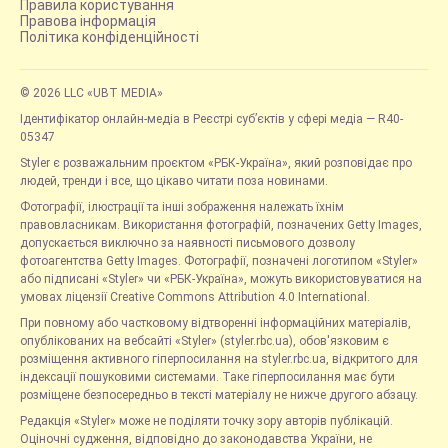
Правила користування
Правова інформація
Політика конфіденційності
© 2026 LLC «UBT MEDIA»
Ідентифікатор онлайн-медіа в Реєстрі суб’єктів у сфері медіа — R40-
05347
Styler є розважальним проєктом «РБК-Україна», який розповідає про
людей, тренди і все, що цікаво читати поза новинами.
Фотографії, ілюстрації та інші зображення належать їхнім
правовласникам. Використання фотографій, позначених Getty Images,
допускається виключно за наявності письмового дозволу
фотоагентства Getty Images. Фотографії, позначені логотипом «Styler»
або підписані «Styler» чи «РБК-Україна», можуть використовуватися на
умовах ліцензії Creative Commons Attribution 4.0 International.
При повному або частковому відтворенні інформаційних матеріалів,
опублікованих на вебсайті «Styler» (styler.rbc.ua), обов'язковим є
розміщення активного гіперпосилання на styler.rbc.ua, відкритого для
індексації пошуковими системами. Таке гіперпосилання має бути
розміщене безпосередньо в тексті матеріалу не нижче другого абзацу.
Редакція «Styler» може не поділяти точку зору авторів публікацій.
Оціночні судження, відповідно до законодавства України, не