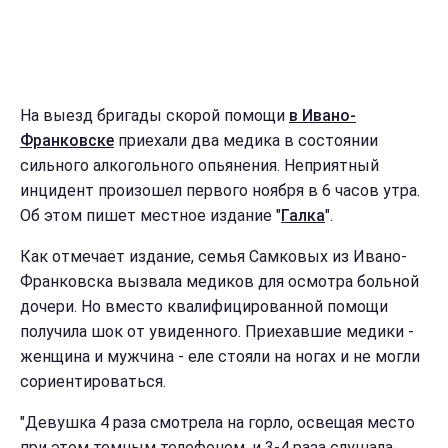
На выезд бригады скорой помощи
в Ивано-
Франковске
приехали два медика в состоянии
сильного алкогольного опьянения. Неприятный
инцидент произошел первого ноября в 6 часов утра.
Об этом пишет местное издание "
Галка
".
Как отмечает издание, семья Самковых из Ивано-
Франковска вызвала медиков для осмотра больной
дочери. Но вместо квалифицированной помощи
получила шок от увиденного. Приехавшие медики -
женщина и мужчина - еле стояли на ногах и не могли
сориентироваться.
"Девушка 4 раза смотрела на горло, освещая место
при этом темным телефоном, и 3-4 раза слушала