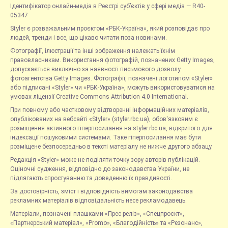
Ідентифікатор онлайн-медіа в Реєстрі суб’єктів у сфері медіа — R40-
05347
Styler є розважальним проєктом «РБК-Україна», який розповідає про
людей, тренди і все, що цікаво читати поза новинами.
Фотографії, ілюстрації та інші зображення належать їхнім
правовласникам. Використання фотографій, позначених Getty Images,
допускається виключно за наявності письмового дозволу
фотоагентства Getty Images. Фотографії, позначені логотипом «Styler»
або підписані «Styler» чи «РБК-Україна», можуть використовуватися на
умовах ліцензії Creative Commons Attribution 4.0 International.
При повному або частковому відтворенні інформаційних матеріалів,
опублікованих на вебсайті «Styler» (styler.rbc.ua), обов'язковим є
розміщення активного гіперпосилання на styler.rbc.ua, відкритого для
індексації пошуковими системами. Таке гіперпосилання має бути
розміщене безпосередньо в тексті матеріалу не нижче другого абзацу.
Редакція «Styler» може не поділяти точку зору авторів публікацій.
Оціночні судження, відповідно до законодавства України, не
підлягають спростуванню та доведенню їх правдивості.
За достовірність, зміст і відповідність вимогам законодавства
рекламних матеріалів відповідальність несе рекламодавець.
Матеріали, позначені плашками «Прес-реліз», «Спецпроєкт»,
«Партнерський матеріал», «Promo», «Благодійність» та «Резонанс»,