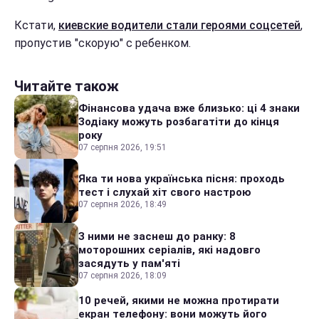
Кстати,
киевские водители стали героями соцсетей
,
пропустив "скорую" с ребенком.
Читайте також
Фінансова удача вже близько: ці 4 знаки
Зодіаку можуть розбагатіти до кінця
року
07 серпня 2026, 19:51
Яка ти нова українська пісня: проходь
тест і слухай хіт свого настрою
07 серпня 2026, 18:49
З ними не заснеш до ранку: 8
моторошних серіалів, які надовго
засядуть у пам'яті
07 серпня 2026, 18:09
10 речей, якими не можна протирати
екран телефону: вони можуть його