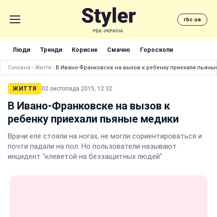
rbc.ua
Люди
Тренди
Корисне
Смачно
Гороскопи
Головна
›
Життя
›
В Ивано-Франковске на вызов к ребенку приехали пьяны
ЖИТТЯ
02 листопада 2015, 12:32
В Ивано-Франковске на вызов к
ребенку приехали пьяные медики
Врачи еле стояли на ногах, не могли сориентироваться и
почти падали на пол. Но пользователи называют
инцидент "клеветой на беззащитных людей"