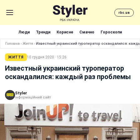
rbc.ua
Люди
Тренди
Корисне
Смачно
Гороскопи
Головна
›
Життя
›
Известный украинский туроператор оскандалился: кажд
ЖИТТЯ
10 грудня 2020 · 15:26
Известный украинский туроператор
оскандалился: каждый раз проблемы
Styler
інформаційний сайт