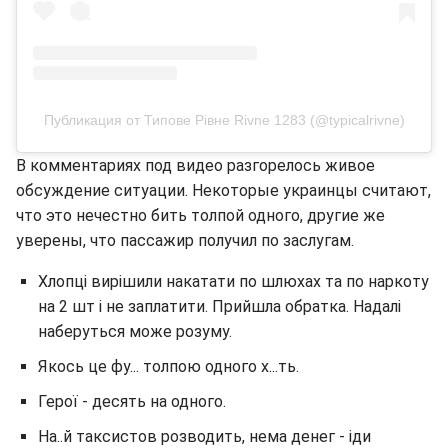
Публикация от Типове Рівне Rivne 1283 (@typicalrivne)
В комментариях под видео разгорелось живое
обсуждение ситуации. Некоторые украинцы считают,
что это нечестно бить толпой одного, другие же
уверены, что пассажир получил по заслугам.
Хлопці вирішили накатати по шлюхах та по наркоту
на 2 шт і не заплатити. Прийшла обратка. Надалі
наберуться може розуму.
Якось це фу... толпою одного х...ть.
Герої - десять на одного.
На..й таксистов розводить, нема денег - іди