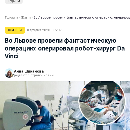
Туризм
Головна
›
Життя
›
Во Львове провели фантастическую операцию: оперировал
ЖИТТЯ
10 грудня 2020 · 15:07
Во Львове провели фантастическую
операцию: оперировал робот-хирург Da
Vinci
Анна Шиканова
редактор стрічки новин