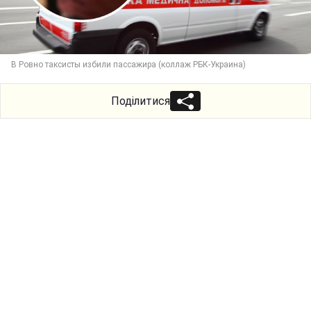
В Ровно таксисты избили пассажира (коллаж РБК-Украина)
Поділитися