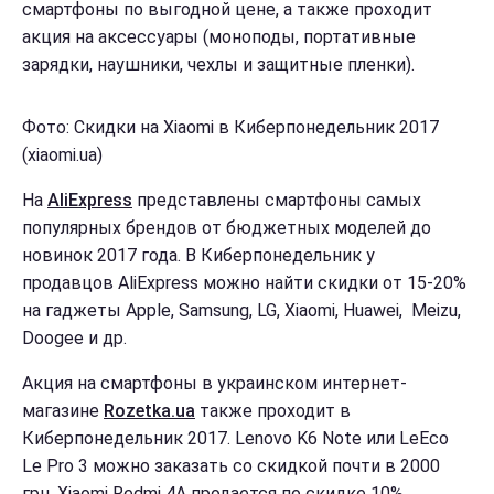
смартфоны по выгодной цене, а также проходит
акция на аксессуары (моноподы, портативные
зарядки, наушники, чехлы и защитные пленки).
Фото: Скидки на Xiaomi в Киберпонедельник 2017
(xiaomi.ua)
На
AliExpress
представлены смартфоны самых
популярных брендов от бюджетных моделей до
новинок 2017 года. В Киберпонедельник у
продавцов AliExpress можно найти скидки от 15-20%
на гаджеты Apple, Samsung, LG, Xiaomi, Huawei, Meizu,
Doogee и др.
Акция на смартфоны в украинском интернет-
магазине
Rozetka.ua
также проходит в
Киберпонедельник 2017. Lenovo K6 Note или LeEco
Le Pro 3 можно заказать со скидкой почти в 2000
грн. Xiaomi Redmi 4A продается по скидке 10%.