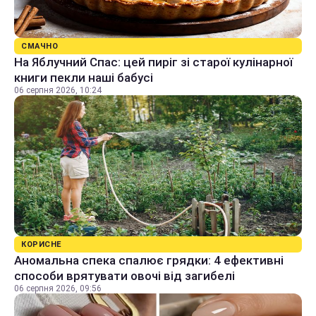
СМАЧНО
На Яблучний Спас: цей пиріг зі старої кулінарної
книги пекли наші бабусі
06 серпня 2026, 10:24
КОРИСНЕ
Аномальна спека спалює грядки: 4 ефективні
способи врятувати овочі від загибелі
06 серпня 2026, 09:56