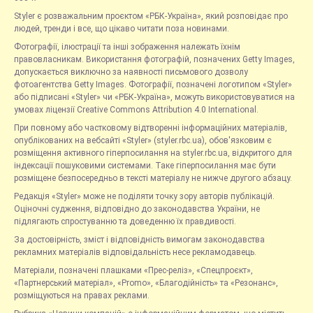
Styler є розважальним проєктом «РБК-Україна», який розповідає про
людей, тренди і все, що цікаво читати поза новинами.
Фотографії, ілюстрації та інші зображення належать їхнім
правовласникам. Використання фотографій, позначених Getty Images,
допускається виключно за наявності письмового дозволу
фотоагентства Getty Images. Фотографії, позначені логотипом «Styler»
або підписані «Styler» чи «РБК-Україна», можуть використовуватися на
умовах ліцензії Creative Commons Attribution 4.0 International.
При повному або частковому відтворенні інформаційних матеріалів,
опублікованих на вебсайті «Styler» (styler.rbc.ua), обов'язковим є
розміщення активного гіперпосилання на styler.rbc.ua, відкритого для
індексації пошуковими системами. Таке гіперпосилання має бути
розміщене безпосередньо в тексті матеріалу не нижче другого абзацу.
Редакція «Styler» може не поділяти точку зору авторів публікацій.
Оціночні судження, відповідно до законодавства України, не
підлягають спростуванню та доведенню їх правдивості.
За достовірність, зміст і відповідність вимогам законодавства
рекламних матеріалів відповідальність несе рекламодавець.
Матеріали, позначені плашками «Прес-реліз», «Спецпроєкт»,
«Партнерський матеріал», «Promo», «Благодійність» та «Резонанс»,
розміщуються на правах реклами.