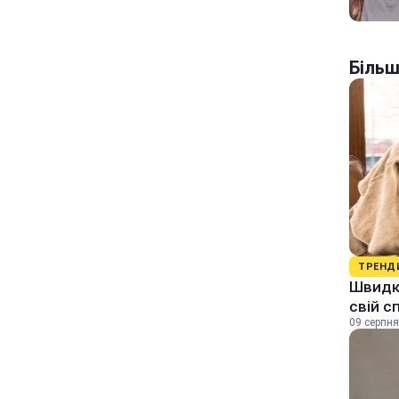
Більш
ТРЕНД
Швидки
свій с
09 серпня