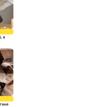
, а
стане