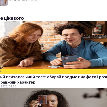
е цікавого
И
й психологічний тест: обирай предмет на фото і роз
правжній характер
 2026, 08:36