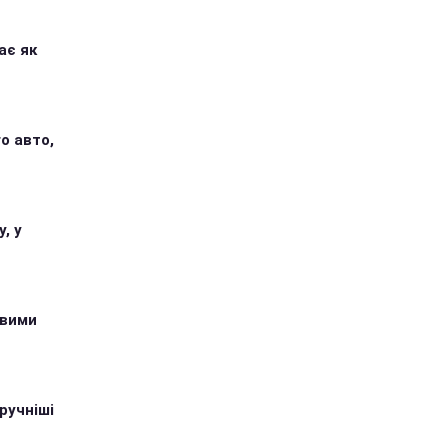
ає як
о авто,
, у
овими
ручніші