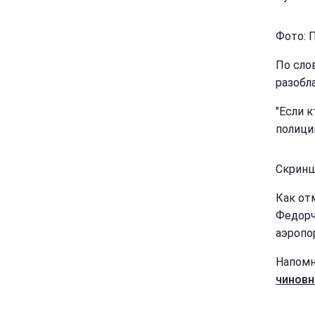
Фото: 
По сло
разобл
"Если к
полици
Скринш
Как от
Федорч
аэропо
Напом
чиновн