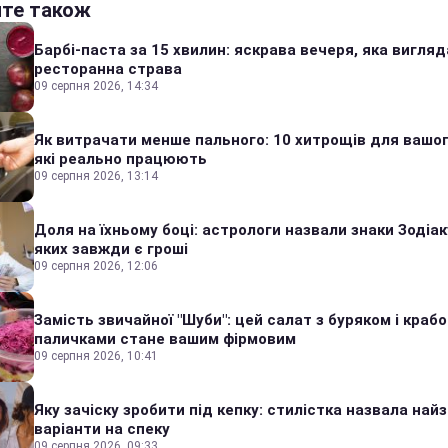
йте також
Барбі-паста за 15 хвилин: яскрава вечеря, яка вигляд
ресторанна страва
09 серпня 2026, 14:34
Як витрачати менше пального: 10 хитрощів для вашог
які реально працюють
09 серпня 2026, 13:14
Доля на їхньому боці: астрологи назвали знаки Зодіаку
яких завжди є гроші
09 серпня 2026, 12:06
Замість звичайної "Шуби": цей салат з буряком і краб
паличками стане вашим фірмовим
09 серпня 2026, 10:41
Яку зачіску зробити під кепку: стилістка назвала найз
варіанти на спеку
09 серпня 2026, 09:33