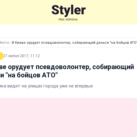
Життя
›
В Киеве орудует псевдоволонтер, собирающий деньги "на бойцов АТО
27 липня 2017, 11:12
ве орудует псевдоволонтер, собирающий
и "на бойцов АТО"
ка видят на улицах города уже не впервые