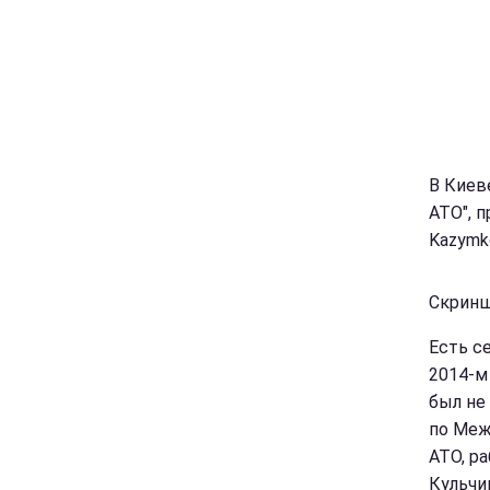
В Киев
АТО", 
Kazymk
Скринш
Есть с
2014-м
был не
по Меж
АТО, р
Кульчиц