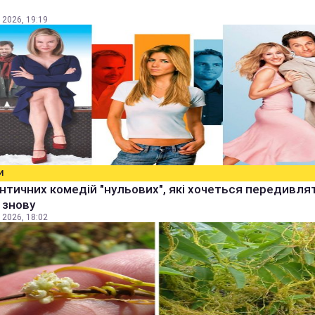
 2026, 19:19
И
нтичних комедій "нульових", які хочеться передивля
і знову
 2026, 18:02