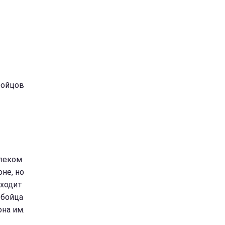
бойцов
алеком
не, но
 ходит
 бойца
на им.