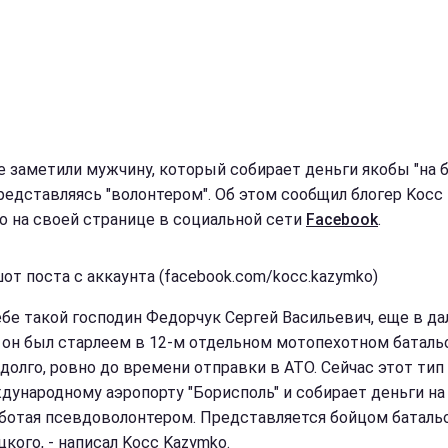
е заметили мужчину, который собирает деньги якобы "на 
представляясь "волонтером". Об этом сообщил блогер Kocc
o на своей странице в социальной сети
Facebook
.
от поста с аккаунта (facebook.com/kocc.kazymko)
ебе такой господин Федорчук Сергей Васильевич, еще в д
 он был старлеем в 12-м отдельном мотопехотном батальо
 долго, ровно до времени отправки в АТО. Сейчас этот тип
дународному аэропорту "Борисполь" и собирает деньги на
аботая псевдоволонтером. Представляется бойцом батальо
кого, - написал Kocc Kazymko.