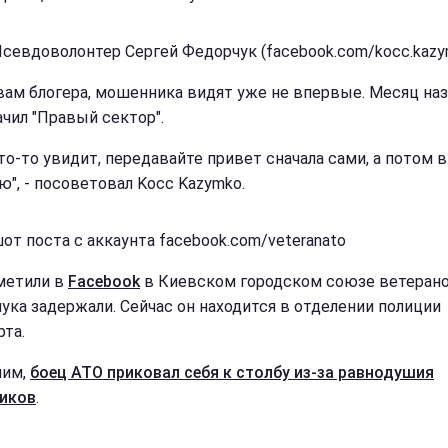
Псевдоволонтер Сергей Федорчук (facebook.com/kocc.kazy
вам блогера, мошенника видят уже не впервые. Месяц наз
ачил "Правый сектор".
то-то увидит, передавайте привет сначала сами, а потом в
ю", - посоветовал Kocc Kazymko.
от поста с аккаунта facebook.com/veteranato
метили в
Facebook
в Киевском городском союзе ветерано
ука задержали. Сейчас он находится в отделении полиции
рта.
ним,
боец АТО приковал себя к столбу из-за равнодушия
иков
.