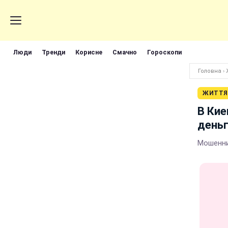
Люди
Тренди
Корисне
Смачно
Гороскопи
Головна
›
ЖИТТЯ
В Кие
деньг
Мошенни