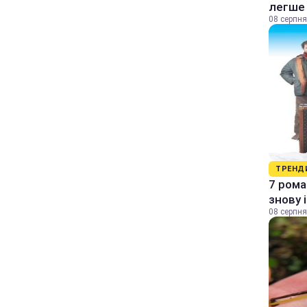
легше
08 серпня
ТРЕНД
7 рома
знову 
08 серпня