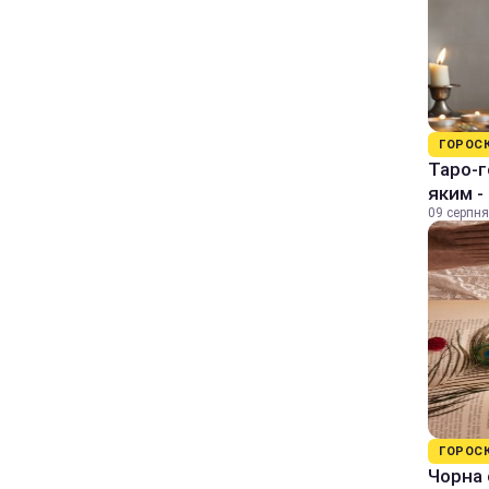
ГОРОС
Таро-г
яким -
09 серпня
ГОРОС
Чорна 