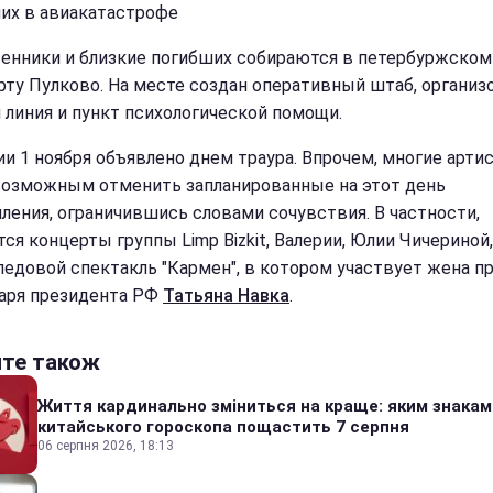
их в авиакатастрофе
енники и близкие погибших собираются в петербуржском
рту Пулково. На месте создан оперативный штаб, организ
я линия и пункт психологической помощи.
ии 1 ноября объявлено днем траура. Впрочем, многие арти
возможным отменить запланированные на этот день
ления, ограничившись словами сочувствия. В частности,
ся концерты группы Limp Bizkit, Валерии, Юлии Чичериной,
ледовой спектакль "Кармен", в котором участвует жена п
аря президента РФ
Татьяна Навка
.
йте також
Життя кардинально зміниться на краще: яким знакам
китайського гороскопа пощастить 7 серпня
06 серпня 2026, 18:13