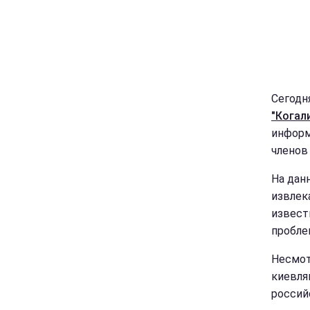
Сегодня
"Когал
информ
членов
На дан
извлек
извест
пробле
Несмот
киевля
россий