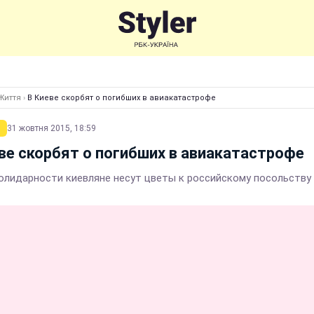
Життя
›
В Киеве скорбят о погибших в авиакатастрофе
31 жовтня 2015, 18:59
ве скорбят о погибших в авиакатастрофе
солидарности киевляне несут цветы к российскому посольству