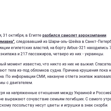
, 31 октября, в Египте
разбился самолет аэрокомпании
имавиа"
, следовавший из Шарм-эль-Шейха в Санкт-Петерб
ации египетских властей, на борту Airbus-321 находились 
 экипажа и 217 пассажиров, четверо из них - украинцы.
ный момент известно, что никто из них не выжил. Спасате
ают тела из-под обломков судна. Причина крушения пока 
на. По информации СМИ, накануне отлета экипаж жаловалс
мы с двигателем.
ря на напряженные отношения между Украиной и Россией
не выражают сочувствие семьям погибших. С самого утра
скому посольству несут цветы и игрушки в знак скорби.