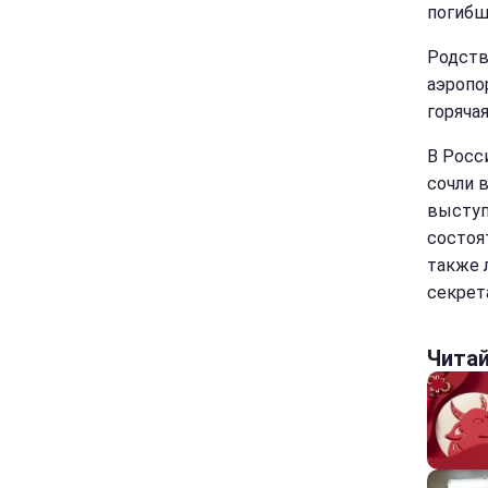
погибш
Родств
аэропо
горяча
В Росс
сочли 
выступ
состоят
также 
секрет
Чита