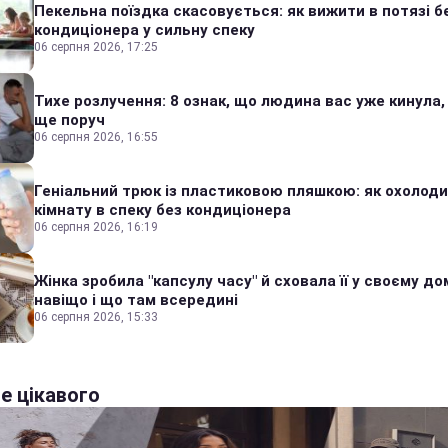
Пекельна поїздка скасовується: як вижити в потязі б
кондиціонера у сильну спеку
06 серпня 2026, 17:25
Тихе розлучення: 8 ознак, що людина вас уже кинула,
ще поруч
06 серпня 2026, 16:55
Геніальний трюк із пластиковою пляшкою: як охолод
кімнату в спеку без кондиціонера
06 серпня 2026, 16:19
Жінка зробила "капсулу часу" й сховала її у своєму дом
навіщо і що там всередині
06 серпня 2026, 15:33
е цікавого