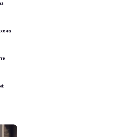
ез
 хоча
ити
і: