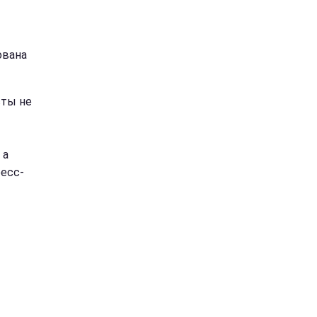
ована
сты не
 а
ресс-