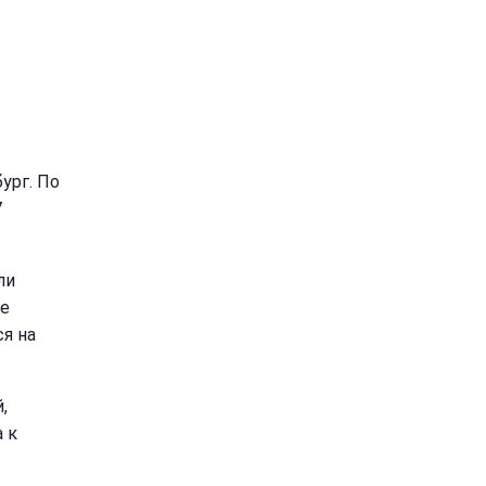
ург. По
7
ли
не
я на
,
 к