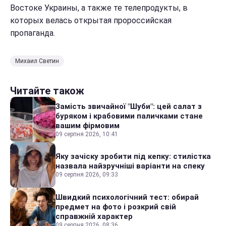
Востоке Украины, а также те телепродукты, в
которых велась открытая пророссийская
пропаганда.
Михаил Светин
Читайте також
Замість звичайної "Шуби": цей салат з
буряком і крабовими паличками стане
вашим фірмовим
09 серпня 2026, 10:41
Яку зачіску зробити під кепку: стилістка
назвала найзручніші варіанти на спеку
09 серпня 2026, 09:33
Швидкий психологічний тест: обирай
предмет на фото і розкрий свій
справжній характер
09 серпня 2026, 08:36