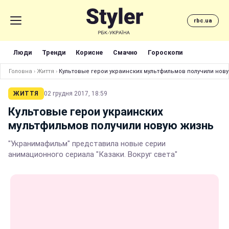
rbc.ua
Люди
Тренди
Корисне
Смачно
Гороскопи
Головна
›
Життя
›
Культовые герои украинских мультфильмов получили нов
ЖИТТЯ
02 грудня 2017, 18:59
Культовые герои украинских
мультфильмов получили новую жизнь
"Укранимафильм" представила новые серии
анимационного сериала "Казаки. Вокруг света"