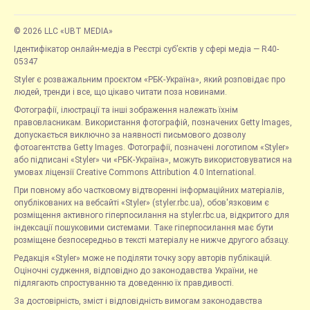
© 2026 LLC «UBT MEDIA»
Ідентифікатор онлайн-медіа в Реєстрі суб’єктів у сфері медіа — R40-
05347
Styler є розважальним проєктом «РБК-Україна», який розповідає про
людей, тренди і все, що цікаво читати поза новинами.
Фотографії, ілюстрації та інші зображення належать їхнім
правовласникам. Використання фотографій, позначених Getty Images,
допускається виключно за наявності письмового дозволу
фотоагентства Getty Images. Фотографії, позначені логотипом «Styler»
або підписані «Styler» чи «РБК-Україна», можуть використовуватися на
умовах ліцензії Creative Commons Attribution 4.0 International.
При повному або частковому відтворенні інформаційних матеріалів,
опублікованих на вебсайті «Styler» (styler.rbc.ua), обов'язковим є
розміщення активного гіперпосилання на styler.rbc.ua, відкритого для
індексації пошуковими системами. Таке гіперпосилання має бути
розміщене безпосередньо в тексті матеріалу не нижче другого абзацу.
Редакція «Styler» може не поділяти точку зору авторів публікацій.
Оціночні судження, відповідно до законодавства України, не
підлягають спростуванню та доведенню їх правдивості.
За достовірність, зміст і відповідність вимогам законодавства