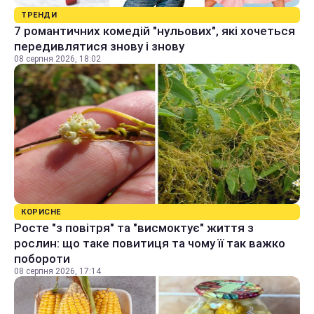
ТРЕНДИ
7 романтичних комедій "нульових", які хочеться
передивлятися знову і знову
08 серпня 2026, 18:02
КОРИСНЕ
Росте "з повітря" та "висмоктує" життя з
рослин: що таке повитиця та чому її так важко
побороти
08 серпня 2026, 17:14