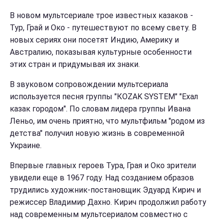
В новом мультсериале трое известных казаков -
Тур, Грай и Око - путешествуют по всему свету. В
новых сериях они посетят Индию, Америку и
Австралию, показывая культурные особенности
этих стран и придумывая их знаки.
В звуковом сопровождении мультсериала
используется песня группы "КOZAK SYSTEM" "Ехал
казак городом". По словам лидера группы Ивана
Леньо, им очень приятно, что мультфильм "родом из
детства" получил новую жизнь в современной
Украине.
Впервые главных героев Тура, Грая и Око зрители
увидели еще в 1967 году. Над созданием образов
трудились художник-постановщик Эдуард Кирич и
режиссер Владимир Дахно. Кирич продолжил работу
над современным мультсериалом совместно с