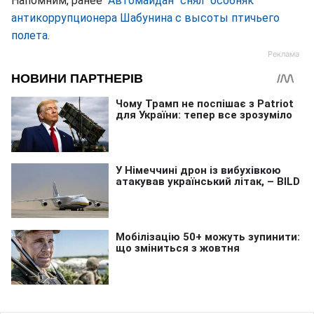
Напомним, ранее
"Автомайдан" снял "особняк"
антикоррупционера Шабунина с высоты птичьего
полета
.