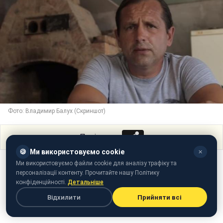
Фото: Владимир Балух (Скриншот)
Поділитися
🍪
Ми використовуємо cookie
✕
Ми використовуємо файли cookie для аналізу трафіку та
персоналізації контенту. Прочитайте нашу Політику
конфіденційності.
Детальніше
Відхилити
Прийняти всі