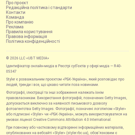
Про проєкт
Редакційна політика і стандарти
Контакти
Команда
Про компанію
Реклама
Правила користування
Правова інформація
Політика конфіденційності
© 2026 LLC «UBT MEDIA»
Ідентифікатор онлайн-медіа в Реєстрі суб’єктів у сфері медіа — R40-
05347
Styler є розважальним проєктом «РБК-Україна», який розповідає про
людей, тренди і все, що цікаво читати поза новинами.
Фотографії, ілюстрації та інші зображення належать їхнім
правовласникам. Використання фотографій, позначених Getty Images,
допускається виключно за наявності письмового дозволу
фотоагентства Getty Images. Фотографії, позначені логотипом «Styler»
або підписані «Styler» чи «РБК-Україна», можуть використовуватися на
умовах ліцензії Creative Commons Attribution 4.0 International.
При повному або частковому відтворенні інформаційних матеріалів,
опублікованих на вебсайті «Styler» (styler.rbc.ua), обов'язковим є