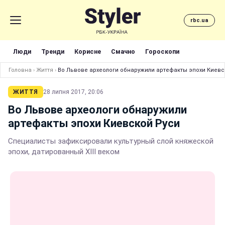
rbc.ua
Люди
Тренди
Корисне
Смачно
Гороскопи
Головна
›
Життя
›
Во Львове археологи обнаружили артефакты эпохи Киевс
ЖИТТЯ
28 липня 2017, 20:06
Во Львове археологи обнаружили
артефакты эпохи Киевской Руси
Специалисты зафиксировали культурный слой княжеской
эпохи, датированный XIII веком