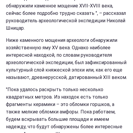
обнаружили каменное мощение XVII-XVIII века,
сейчас более подробно трудно сказать ", – рассказал
руководитель археологической экспедиции Николай
Шницар.
Ниже каменного мощения археологи обнаружили
хозяйственную яму XV века. Однако наиболее
интересной находкой, по словам руководителя
археологической экспедиции, был зафиксированный
культурный слой княжеской эпохи или, как его еще
называют, древнерусской, датированный XIII веком.
"Пока удалось раскрыть только несколько
квадратных метров. Из находок есть только
фрагменты керамики – это обломки горшков, а
также мелкие обломки амфоры. Пока работаем,
будем вскрывать большие площади и имеем
надежду, что будут обнаружены более интересные