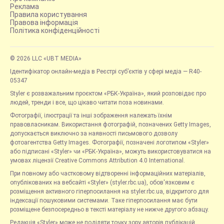
Реклама
Правила користування
Правова інформація
Політика конфіденційності
© 2026 LLC «UBT MEDIA»
Ідентифікатор онлайн-медіа в Реєстрі суб’єктів у сфері медіа — R40-
05347
Styler є розважальним проєктом «РБК-Україна», який розповідає про
людей, тренди і все, що цікаво читати поза новинами.
Фотографії, ілюстрації та інші зображення належать їхнім
правовласникам. Використання фотографій, позначених Getty Images,
допускається виключно за наявності письмового дозволу
фотоагентства Getty Images. Фотографії, позначені логотипом «Styler»
або підписані «Styler» чи «РБК-Україна», можуть використовуватися на
умовах ліцензії Creative Commons Attribution 4.0 International.
При повному або частковому відтворенні інформаційних матеріалів,
опублікованих на вебсайті «Styler» (styler.rbc.ua), обов'язковим є
розміщення активного гіперпосилання на styler.rbc.ua, відкритого для
індексації пошуковими системами. Таке гіперпосилання має бути
розміщене безпосередньо в тексті матеріалу не нижче другого абзацу.
Редакція «Styler» може не поділяти точку зору авторів публікацій.