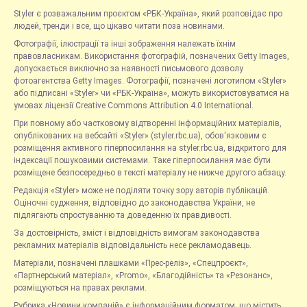
Styler є розважальним проєктом «РБК-Україна», який розповідає про
людей, тренди і все, що цікаво читати поза новинами.
Фотографії, ілюстрації та інші зображення належать їхнім
правовласникам. Використання фотографій, позначених Getty Images,
допускається виключно за наявності письмового дозволу
фотоагентства Getty Images. Фотографії, позначені логотипом «Styler»
або підписані «Styler» чи «РБК-Україна», можуть використовуватися на
умовах ліцензії Creative Commons Attribution 4.0 International.
При повному або частковому відтворенні інформаційних матеріалів,
опублікованих на вебсайті «Styler» (styler.rbc.ua), обов'язковим є
розміщення активного гіперпосилання на styler.rbc.ua, відкритого для
індексації пошуковими системами. Таке гіперпосилання має бути
розміщене безпосередньо в тексті матеріалу не нижче другого абзацу.
Редакція «Styler» може не поділяти точку зору авторів публікацій.
Оціночні судження, відповідно до законодавства України, не
підлягають спростуванню та доведенню їх правдивості.
За достовірність, зміст і відповідність вимогам законодавства
рекламних матеріалів відповідальність несе рекламодавець.
Матеріали, позначені плашками «Прес-реліз», «Спецпроєкт»,
«Партнерський матеріал», «Promo», «Благодійність» та «Резонанс»,
розміщуються на правах реклами.
Рубрика «Новини компаній» є інформаційним форматом, що містить