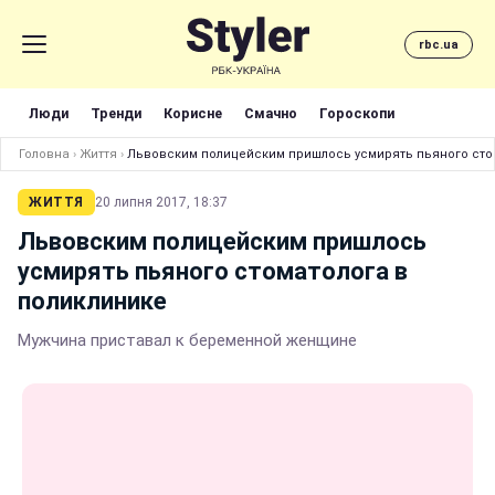
rbc.ua
Люди
Тренди
Корисне
Смачно
Гороскопи
Головна
›
Життя
›
Львовским полицейским пришлось усмирять пьяного сто
ЖИТТЯ
20 липня 2017, 18:37
Львовским полицейским пришлось
усмирять пьяного стоматолога в
поликлинике
Мужчина приставал к беременной женщине