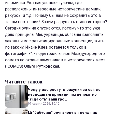
изюминка. Уютная узенькая улочка, где
расположены интересные исторические домики,
ракурсы и т.д. Почему бы нам не сохранить это в
таком состоянии? Зачем разрушать свою историю?
Сегодня руки не опускаются, потому что это уже
дело принципа. Мы, украинцы, обязаны выполнять
законы и все ратифицированные конвенции, жить
по закону. Иначе Киев останется только в
фотографиях", - подытожила член Международного
совета по охране памятников и исторических мест
(ICOMOS) Ольга Рутковская.
Читайте також
Чому у вас ростуть рахунки за світло:
несподівані прилади, які непомітно
"з'їдають" ваші гроші
07 серпня 2026, 10:15
Ці "бабусині" речі знову в тренді: як