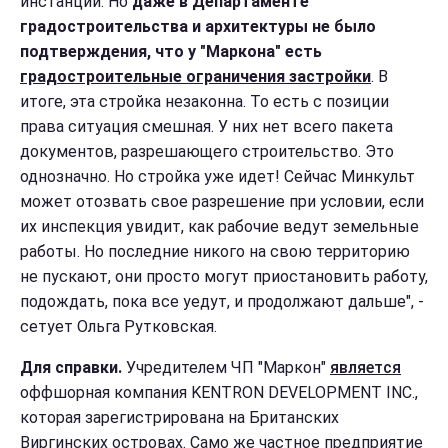
инстанции. Но
даже в Департаменте
градостроительства и архитектуры не было
подтверждения, что у "Маркона" есть
градостроительные ограничения застройки
. В
итоге, эта стройка незаконна. То есть с позиции
права ситуация смешная. У них нет всего пакета
документов, разрешающего строительство. Это
однозначно. Но стройка уже идет! Сейчас Минкульт
может отозвать свое разрешение при условии, если
их инспекция увидит, как рабочие ведут земельные
работы. Но последние никого на свою территорию
не пускают, они просто могут приостановить работу,
подождать, пока все уедут, и продолжают дальше", -
сетует Ольга Рутковская.
Для справки.
Учредителем ЧП "Маркон"
является
оффшорная компания KENTRON DEVELOPMENT INC.,
которая зарегистрирована на Британских
Виргинских островах. Само же частное предприятие