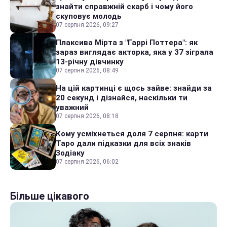
знайти справжній скарб і чому його
скуповує молодь
07 серпня 2026, 09:27
Плаксива Мірта з "Гаррі Поттера": як
зараз виглядає акторка, яка у 37 зіграла
13-річну дівчинку
07 серпня 2026, 08:49
На цій картинці є щось зайве: знайди за
20 секунд і дізнайся, наскільки ти
уважний
07 серпня 2026, 08:18
Кому усміхнеться доля 7 серпня: карти
Таро дали підказки для всіх знаків
Зодіаку
07 серпня 2026, 06:02
Більше цікавого