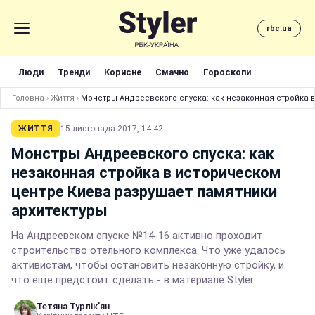
rbc.ua
Люди
Тренди
Корисне
Смачно
Гороскопи
Головна
›
Життя
›
Монстры Андреевского спуска: как незаконная стройка 
ЖИТТЯ
15 листопада 2017, 14:42
Монстры Андреевского спуска: как
незаконная стройка в историческом
центре Киева разрушает памятники
архитектуры
На Андреевском спуске №14-16 активно проходит
строительство отельного комплекса. Что уже удалось
активистам, чтобы остановить незаконную стройку, и
что еще предстоит сделать - в материале Styler
Тетяна Турлік'ян