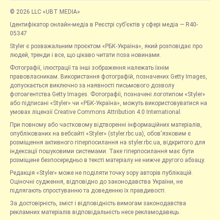
© 2026 LLC «UBT MEDIA»
Ідентифікатор онлайн-медіа в Реєстрі суб’єктів у сфері медіа — R40-
05347
Styler є розважальним проєктом «РБК-Україна», який розповідає про
людей, тренди і все, що цікаво читати поза новинами.
Фотографії, ілюстрації та інші зображення належать їхнім
правовласникам. Використання фотографій, позначених Getty Images,
допускається виключно за наявності письмового дозволу
фотоагентства Getty Images. Фотографії, позначені логотипом «Styler»
або підписані «Styler» чи «РБК-Україна», можуть використовуватися на
умовах ліцензії Creative Commons Attribution 4.0 International.
При повному або частковому відтворенні інформаційних матеріалів,
опублікованих на вебсайті «Styler» (styler.rbc.ua), обов'язковим є
розміщення активного гіперпосилання на styler.rbc.ua, відкритого для
індексації пошуковими системами. Таке гіперпосилання має бути
розміщене безпосередньо в тексті матеріалу не нижче другого абзацу.
Редакція «Styler» може не поділяти точку зору авторів публікацій.
Оціночні судження, відповідно до законодавства України, не
підлягають спростуванню та доведенню їх правдивості.
За достовірність, зміст і відповідність вимогам законодавства
рекламних матеріалів відповідальність несе рекламодавець.