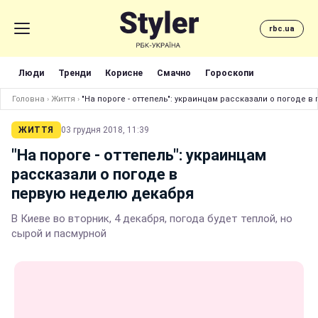
rbc.ua
Люди
Тренди
Корисне
Смачно
Гороскопи
Головна
›
Життя
›
"На пороге - оттепель": украинцам рассказали о погоде 
ЖИТТЯ
03 грудня 2018, 11:39
"На пороге - оттепель": украинцам
рассказали о погоде в
первую неделю декабря
В Киеве во вторник, 4 декабря, погода будет теплой, но
сырой и пасмурной