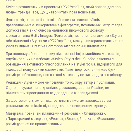
Styler є розважальним проєктом «РБК-Україна», який розповідає про
людей, тренди і все, що цікаво читати поза новинами.
Фотографії, ілюстрації та інші зображення належать їхнім
правовласникам. Використання фотографій, позначених Getty Images,
допускається виключно за наявності письмового дозволу
фотоагентства Getty Images. Фотографії, позначені логотипом «Styler»
або підписані «Styler» чи «РБК-Україна», можуть використовуватися на
умовах ліцензії Creative Commons Attribution 4.0 International.
При повному або частковому відтворенні інформаційних матеріалів,
опублікованих на вебсайті «Styler» (styler.rbc.ua), обов'язковим є
розміщення активного гіперпосилання на styler.rbc.ua, відкритого для
індексації пошуковими системами. Таке гіперпосилання має бути
розміщене безпосередньо в тексті матеріалу не нижче другого абзацу.
Редакція «Styler» може не поділяти точку зору авторів публікацій.
Оціночні судження, відповідно до законодавства України, не
підлягають спростуванню та доведенню їх правдивості.
За достовірність, зміст і відповідність вимогам законодавства
рекламних матеріалів відповідальність несе рекламодавець.
Матеріали, позначені плашками «Прес-реліз», «Спецпроєкт»,
«Партнерський матеріал», «Promo», «Благодійність» та «Резонанс»,
розміщуються на правах реклами.