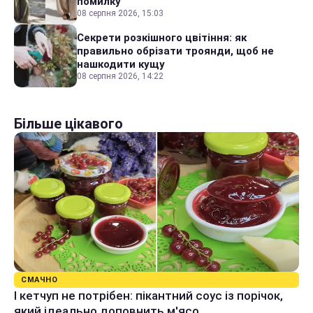
помилку
08 серпня 2026, 15:03
Секрети розкішного цвітіння: як
правильно обрізати троянди, щоб не
нашкодити кущу
08 серпня 2026, 14:22
Більше цікавого
СМАЧНО
І кетчуп не потрібен: пікантний соус із порічок,
який ідеально доповнить м'ясо