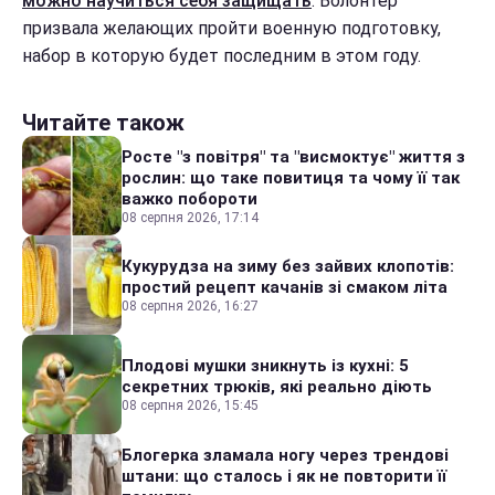
можно научиться себя защищать
. Волонтер
призвала желающих пройти военную подготовку,
набор в которую будет последним в этом году.
Читайте також
Росте "з повітря" та "висмоктує" життя з
рослин: що таке повитиця та чому її так
важко побороти
08 серпня 2026, 17:14
Кукурудза на зиму без зайвих клопотів:
простий рецепт качанів зі смаком літа
08 серпня 2026, 16:27
Плодові мушки зникнуть із кухні: 5
секретних трюків, які реально діють
08 серпня 2026, 15:45
Блогерка зламала ногу через трендові
штани: що сталось і як не повторити її