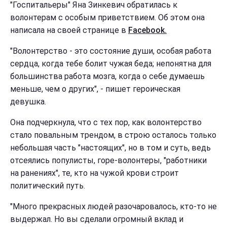
"Госпитальеры" Яна Зинкевич обратилась к
волонтерам с особым приветствием. Об этом она
написала на своей странице в
Facebook.
"Волонтерство - это состояние души, особая работа
сердца, когда тебе болит чужая беда; непонятна для
большинства работа мозга, когда о себе думаешь
меньше, чем о других", - пишет героическая
девушка.
Она подчеркнула, что с тех пор, как волонтерство
стало повальным трендом, в строю осталось только
небольшая часть "настоящих", но в том и суть, ведь
отсеялись популисты, горе-волонтеры, "работники
на ранениях", те, кто на чужой крови строит
политический путь.
"Много прекрасных людей разочаровалось, кто-то не
выдержал. Но вы сделали огромный вклад и