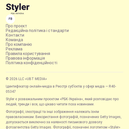
FB
Про проєкт
Редакційна політика і стандарти
Контакти
Команда
Про компанію
Реклама
Правила користування
Правова інформація
Політика конфіденційності
© 2026 LLC «UBT MEDIA»
Ідентифікатор онлайн-медіа в Реєстрі суб’єктів у сфері медіа — R40-
05347
Styler є розважальним проєктом «РБК-Україна», який розповідає про
людей, тренди і все, що цікаво читати поза новинами.
Фотографії, ілюстрації та інші зображення належать їхнім
правовласникам. Використання фотографій, позначених Getty Images,
допускається виключно за наявності письмового дозволу
фотоагентства Getty Images. Фотографії, позначені логотипом «Styler»