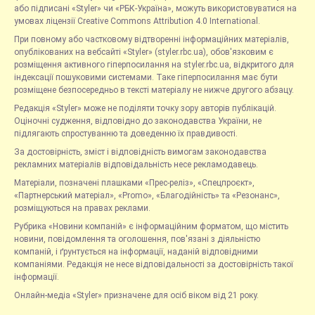
або підписані «Styler» чи «РБК-Україна», можуть використовуватися на
умовах ліцензії Creative Commons Attribution 4.0 International.
При повному або частковому відтворенні інформаційних матеріалів,
опублікованих на вебсайті «Styler» (styler.rbc.ua), обов'язковим є
розміщення активного гіперпосилання на styler.rbc.ua, відкритого для
індексації пошуковими системами. Таке гіперпосилання має бути
розміщене безпосередньо в тексті матеріалу не нижче другого абзацу.
Редакція «Styler» може не поділяти точку зору авторів публікацій.
Оціночні судження, відповідно до законодавства України, не
підлягають спростуванню та доведенню їх правдивості.
За достовірність, зміст і відповідність вимогам законодавства
рекламних матеріалів відповідальність несе рекламодавець.
Матеріали, позначені плашками «Прес-реліз», «Спецпроєкт»,
«Партнерський матеріал», «Promo», «Благодійність» та «Резонанс»,
розміщуються на правах реклами.
Рубрика «Новини компаній» є інформаційним форматом, що містить
новини, повідомлення та оголошення, пов'язані з діяльністю
компаній, і ґрунтується на інформації, наданій відповідними
компаніями. Редакція не несе відповідальності за достовірність такої
інформації.
Онлайн-медіа «Styler» призначене для осіб віком від 21 року.