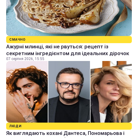
СМАЧНО
Ажурні млинці, які не рвуться: рецепт із
секретним інгредієнтом для ідеальних дірочок
07 серпня 2026, 15:55
ЛЮДИ
Як виглядають кохані Дантеса, Пономарьова і