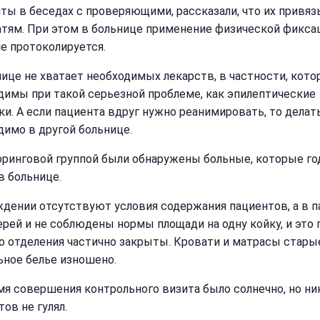
ты в беседах с проверяющими, рассказали, что их привя
атям. При этом в больнице применение физической фикса
не протоколируется.
нице не хватает необходимых лекарств, в частности, кот
димы при такой серьезной проблеме, как эпилептические
ки. А если пациента вдруг нужно реанимировать, то делат
димо в другой больнице.
ринговой группой были обнаружены больные, которые г
в больнице.
ждении отсутствуют условия содержания пациентов, а в п
ерей и не соблюдены нормы площади на одну койку, и это 
то отделения частично закрыты. Кровати и матрасы старые
ьное белье изношено.
мя совершения контрольного визита было солнечно, но ни
ов не гулял.