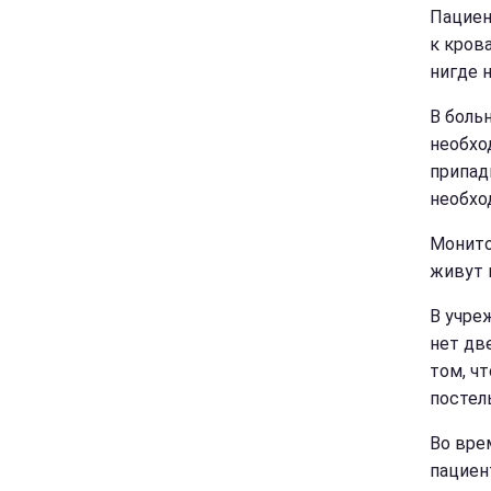
Пациен
к кров
нигде 
В боль
необхо
припад
необхо
Монито
живут 
В учре
нет дв
том, ч
постел
Во вре
пациент