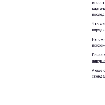
вносят
карточ
послед
Что же
порядке
Напомн
психон
Ранее 
наруша
А еще 
сканда