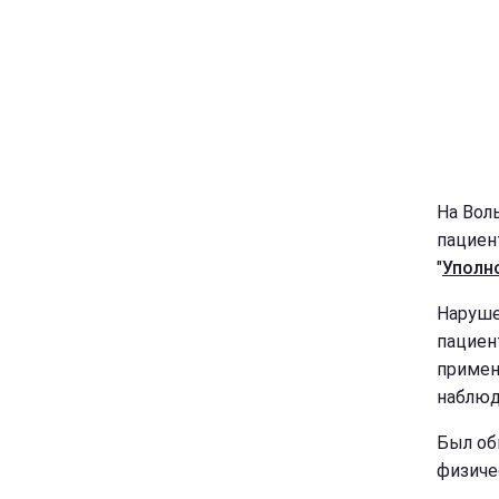
На Вол
пациен
"
Уполн
Наруше
пациен
примен
наблюд
Был об
физиче