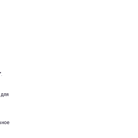
".
 для
вное