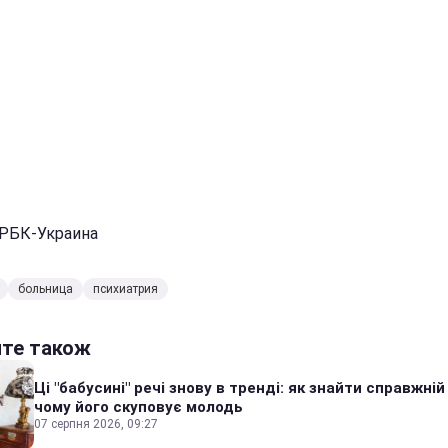
 РБК-Украина
больница
психиатрия
йте також
Ці "бабусині" речі знову в тренді: як знайти справжній
чому його скуповує молодь
07 серпня 2026, 09:27