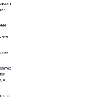
зывают
ции
орые
ь это
одами
алатах
при
, а
кто из