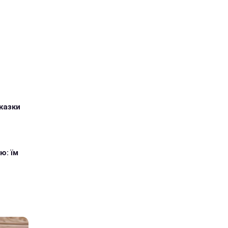
казки
ю: їм