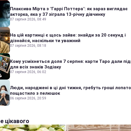
Плаксива Мірта з "Гаррі Поттера": як зараз виглядає
акторка, яка у 37 зіграла 13-річну дівчинку
07 серпня 2026, 08:49
На цій картинці є щось зайве: знайди за 20 секунд і
дізнайся, наскільки ти уважний
07 серпня 2026, 08:18
Кому усміхнеться доля 7 серпня: карти Таро дали під
для всіх знаків Зодіаку
07 серпня 2026, 06:02
Люди, народжені в ці дні тижня, гребуть гроші лопато
пощастило з пелюшок
06 серпня 2026, 20:59
е цікавого