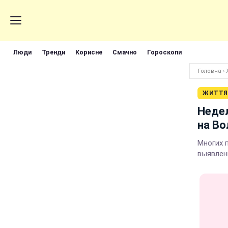
Люди
Тренди
Корисне
Смачно
Гороскопи
Головна
›
ЖИТТЯ
Недел
на Во
Многих 
выявлен