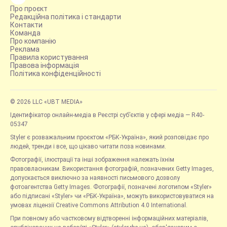
Про проєкт
Редакційна політика і стандарти
Контакти
Команда
Про компанію
Реклама
Правила користування
Правова інформація
Політика конфіденційності
© 2026 LLC «UBT MEDIA»
Ідентифікатор онлайн-медіа в Реєстрі суб’єктів у сфері медіа — R40-
05347
Styler є розважальним проєктом «РБК-Україна», який розповідає про
людей, тренди і все, що цікаво читати поза новинами.
Фотографії, ілюстрації та інші зображення належать їхнім
правовласникам. Використання фотографій, позначених Getty Images,
допускається виключно за наявності письмового дозволу
фотоагентства Getty Images. Фотографії, позначені логотипом «Styler»
або підписані «Styler» чи «РБК-Україна», можуть використовуватися на
умовах ліцензії Creative Commons Attribution 4.0 International.
При повному або частковому відтворенні інформаційних матеріалів,