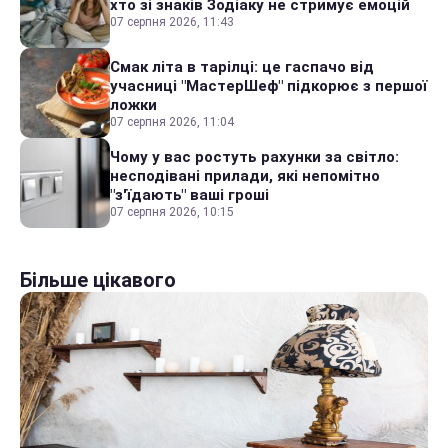
хто зі знаків Зодіаку не стримує емоцій
07 серпня 2026, 11:43
Смак літа в тарілці: це гаспачо від
учасниці "МастерШеф" підкорює з першої
ложки
07 серпня 2026, 11:04
Чому у вас ростуть рахунки за світло:
несподівані прилади, які непомітно
"з'їдають" ваші гроші
07 серпня 2026, 10:15
Більше цікавого