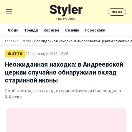
rbc.ua
Люди
Тренди
Корисне
Смачно
Гороскопи
Головна
›
Життя
›
Неожиданная находка: в Андреевской церкви случайно 
ЖИТТЯ
02 листопада 2018, 18:05
Неожиданная находка: в Андреевской
церкви случайно обнаружили оклад
старинной иконы
Сообщается, что оклад старинной иконы был создан в
XIX веке