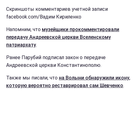
Скриншоты комментариев учетной записи
facebook.com/Вадим Кириленко
Напомним, что
музейщики прокомментировали
передачу Андреевской церкви Вселенскому
патриархату
.
Ранее Парубий подписал закон о передаче
Андреевской церкви Константинополю.
Также мы писали, что
на Волыни обнаружили икону,
которую вероятно реставрировал сам Шевченко
.