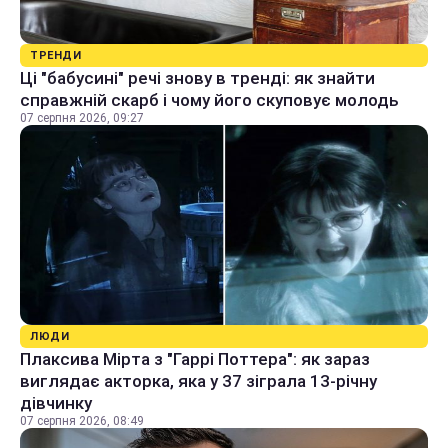
ТРЕНДИ
Ці "бабусині" речі знову в тренді: як знайти
справжній скарб і чому його скуповує молодь
07 серпня 2026, 09:27
ЛЮДИ
Плаксива Мірта з "Гаррі Поттера": як зараз
виглядає акторка, яка у 37 зіграла 13-річну
дівчинку
07 серпня 2026, 08:49