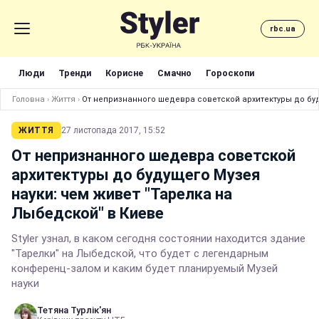
rbc.ua
Люди
Тренди
Корисне
Смачно
Гороскопи
Головна
›
Життя
›
От непризнанного шедевра советской архитектуры до буд
ЖИТТЯ
27 листопада 2017, 15:52
От непризнанного шедевра советской
архитектуры до будущего Музея
науки: чем живет "Тарелка на
Лыбедской" в Киеве
Styler узнал, в каком сегодня состоянии находится здание
"Тарелки" на Лыбедской, что будет с легендарным
конференц-залом и каким будет планируемый Музей
науки
Тетяна Турлік'ян