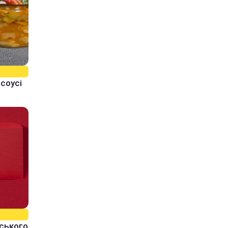
 соусі
йського