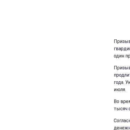
Призыв
гварди
один п
Призыв
продли
года. 
июля.
Во вре
тысяч 
Соглас
денежн