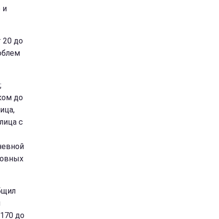
 и
 20 до
роблем
;
ком до
ица,
лица с
невной
ловных
бщил
н
 170 до