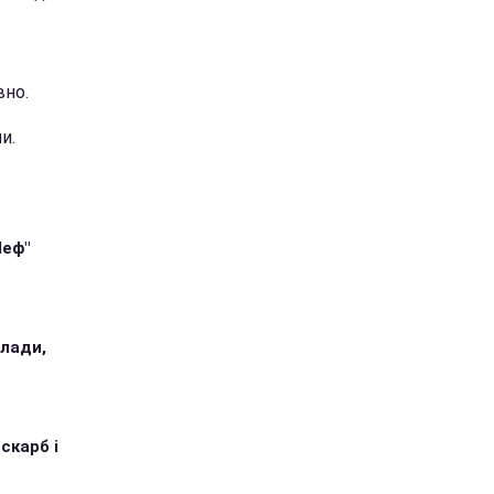
вно.
и.
Шеф"
илади,
 скарб і