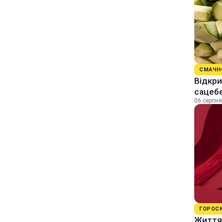
СМАЧН
Відкри
сацеб
06 серпня
ГОРОС
Життя 