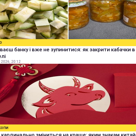
О
ваєш банку і вже не зупинитися: як закрити кабачки в
елі
 2026, 20:12
КОПИ
кардинально зміниться на краще: яким знакам кита