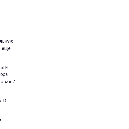
альную
т еще
ны и
тора
кован
7
о 16
ю
а