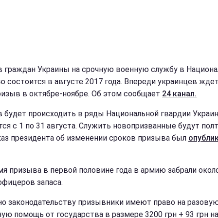
 граждан Украины на срочную военную службу в Национ
ю состоится в августе 2017 года. Впереди украинцев жде
ризыв в октябре-ноябре. Об этом сообщает
24 канал.
 будет происходить в ряды Национальной гвардии Украи
тся с 1 по 31 августа. Служить новопризванные будут пол
Указ президента об изменении сроков призыва был
опубли
мя призыва в первой половине года в армию забрали окол
офицеров запаса.
но законодательству призывники имеют право на разову
ую помощь от государства в размере 3200 грн + 93 грн н