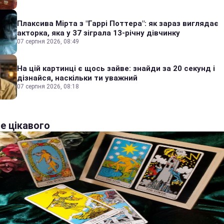
Плаксива Мірта з "Гаррі Поттера": як зараз виглядає
акторка, яка у 37 зіграла 13-річну дівчинку
07 серпня 2026, 08:49
На цій картинці є щось зайве: знайди за 20 секунд і
дізнайся, наскільки ти уважний
07 серпня 2026, 08:18
е цікавого