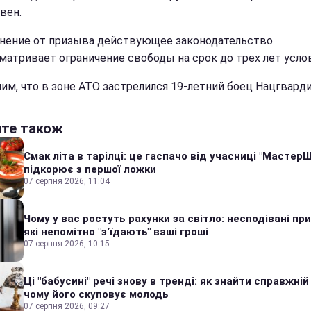
вен.
онение от призыва действующее законодательство
матривает ограничение свободы на срок до трех лет усло
им, что в зоне АТО застрелился 19-летний боец Нацгварди
йте також
Смак літа в тарілці: це гаспачо від учасниці "Мастер
підкорює з першої ложки
07 серпня 2026, 11:04
Чому у вас ростуть рахунки за світло: несподівані пр
які непомітно "з'їдають" ваші гроші
07 серпня 2026, 10:15
Ці "бабусині" речі знову в тренді: як знайти справжній
чому його скуповує молодь
07 серпня 2026, 09:27