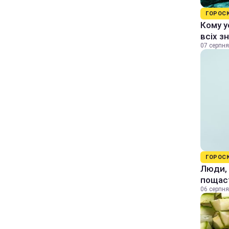
ГОРОС
Кому у
всіх з
07 серпня
ГОРОС
Люди, 
пощас
06 серпня