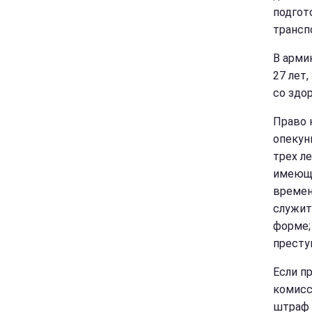
подгот
трансп
В арми
27 лет
со здо
Право 
опекун
трех л
имеющи
времен
служит
форме;
престу
Если п
комисс
штраф 