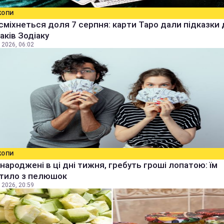
КОПИ
сміхнеться доля 7 серпня: карти Таро дали підказки
наків Зодіаку
 2026, 06:02
КОПИ
народжені в ці дні тижня, гребуть гроші лопатою: їм
тило з пелюшок
 2026, 20:59