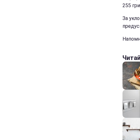
255 гри
За укл
предус
Напомн
Чита