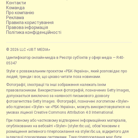
Контакти
Команда
Про компанію
Реклама
Правила користування
Правова інформація
Політика конфіденційності
© 2026 LLC «UBT MEDIA»
Ідентифікатор онлайн-медіа в Реєстрі суб’єктів у сфері медіа — R40-
05347
Styler є розважальним проєктом «РБК-Україна», який розповідає про
людей, тренди і все, що цікаво читати поза новинами.
Фотографії, ілюстрації та інші зображення належать їхнім
правовласникам. Використання фотографій, позначених Getty Images,
допускається виключно за наявності письмового дозволу
фотоагентства Getty Images. Фотографії, позначені логотипом «Styler»
або підписані «Styler» чи «РБК-Україна», можуть використовуватися на
умовах ліцензії Creative Commons Attribution 4.0 International.
При повному або частковому відтворенні інформаційних матеріалів,
опублікованих на вебсайті «Styler» (styler.rbc.ua), обов'язковим є
розміщення активного гіперпосилання на styler.rbc.ua, відкритого для
індексації пошуковими системами. Таке гіперпосилання має бути