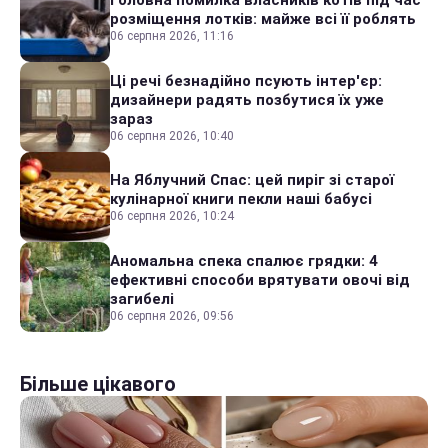
Головна помилка власників котів під час
розміщення лотків: майже всі її роблять
06 серпня 2026, 11:16
Ці речі безнадійно псують інтер'єр:
дизайнери радять позбутися їх уже
зараз
06 серпня 2026, 10:40
На Яблучний Спас: цей пиріг зі старої
кулінарної книги пекли наші бабусі
06 серпня 2026, 10:24
Аномальна спека спалює грядки: 4
ефективні способи врятувати овочі від
загибелі
06 серпня 2026, 09:56
Більше цікавого