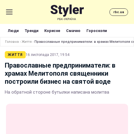
rbc.ua
Люди
Тренди
Корисне
Смачно
Гороскопи
Головна
›
Життя
›
Православные предприниматели: в храмах Мелитополя с
ЖИТТЯ
16 листопада 2017, 19:54
Православные предприниматели: в
храмах Мелитополя священники
построили бизнес на святой воде
На обратной стороне бутылки написана молитва