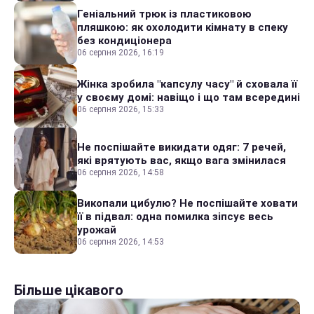
Геніальний трюк із пластиковою
пляшкою: як охолодити кімнату в спеку
без кондиціонера
06 серпня 2026, 16:19
Жінка зробила "капсулу часу" й сховала її
у своєму домі: навіщо і що там всередині
06 серпня 2026, 15:33
Не поспішайте викидати одяг: 7 речей,
які врятують вас, якщо вага змінилася
06 серпня 2026, 14:58
Викопали цибулю? Не поспішайте ховати
її в підвал: одна помилка зіпсує весь
урожай
06 серпня 2026, 14:53
Більше цікавого