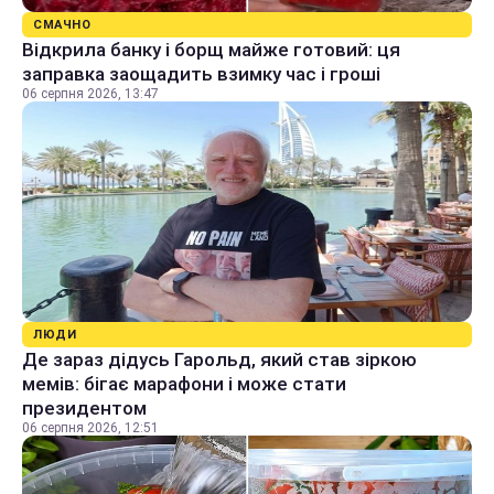
СМАЧНО
Відкрила банку і борщ майже готовий: ця
заправка заощадить взимку час і гроші
06 серпня 2026, 13:47
ЛЮДИ
Де зараз дідусь Гарольд, який став зіркою
мемів: бігає марафони і може стати
президентом
06 серпня 2026, 12:51