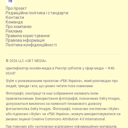
FB
Про проєкт
Редакційна політика і стандарти
Контакти
Команда
Про компанію
Реклама
Правила користування
Правова інформація
Політика конфіденційності
© 2026 LLC «UBT MEDIA»
Ідентифікатор онлайн-медіа в Реєстрі суб’єктів у сфері медіа — R40-
05347
Styler є розважальним проєктом «РБК-Україна», який розповідає про
людей, тренди і все, що цікаво читати поза новинами.
Фотографії, ілюстрації та інші зображення належать їхнім
правовласникам. Використання фотографій, позначених Getty Images,
допускається виключно за наявності письмового дозволу
фотоагентства Getty Images. Фотографії, позначені логотипом «Styler»
або підписані «Styler» чи «РБК-Україна», можуть використовуватися на
умовах ліцензії Creative Commons Attribution 4.0 International.
При повному або частковому відтворенні інформаційних матеріалів,