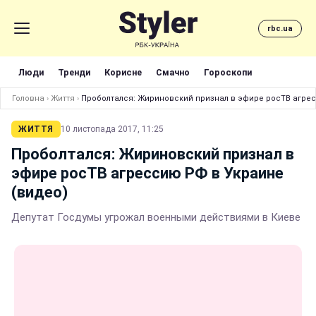
rbc.ua
Люди
Тренди
Корисне
Смачно
Гороскопи
Головна
›
Життя
›
Проболтался: Жириновский признал в эфире росТВ агрес
ЖИТТЯ
10 листопада 2017, 11:25
Проболтался: Жириновский признал в
эфире росТВ агрессию РФ в Украине
(видео)
Депутат Госдумы угрожал военными действиями в Киеве