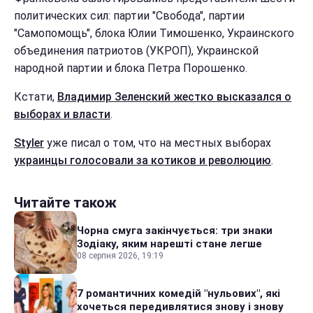
политических сил: партии "Свобода", партии
"Самопомощь", блока Юлии Тимошенко, Украинского
объединения патриотов (УКРОП), Украинской
народной партии и блока Петра Порошенко.
Кстати,
Владимир Зеленский жестко высказался о
выборах и власти
.
Styler
уже писал о том, что на местных выборах
украинцы голосовали за котиков и революцию
.
Читайте також
Чорна смуга закінчується: три знаки
Зодіаку, яким нарешті стане легше
08 серпня 2026, 19:19
7 романтичних комедій "нульових", які
хочеться передивлятися знову і знову