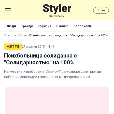
rbc.ua
Люди
Тренди
Корисне
Смачно
Гороскопи
Головна
›
Життя
›
Психбольница солидарна с "Солидарностью" на 100%
ЖИТТЯ
27 жовтня 2015, 14:49
Психбольница солидарна с
"Солидарностью" на 100%
На местных выборах в Ивано-Франковске две партии
набрали максимум голосов по медучреждениям