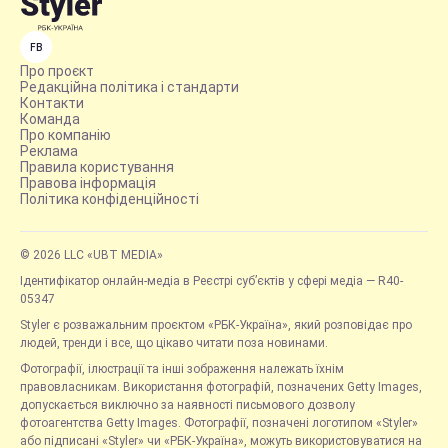
FB
Про проєкт
Редакційна політика і стандарти
Контакти
Команда
Про компанію
Реклама
Правила користування
Правова інформація
Політика конфіденційності
© 2026 LLC «UBT MEDIA»
Ідентифікатор онлайн-медіа в Реєстрі суб’єктів у сфері медіа — R40-
05347
Styler є розважальним проєктом «РБК-Україна», який розповідає про
людей, тренди і все, що цікаво читати поза новинами.
Фотографії, ілюстрації та інші зображення належать їхнім
правовласникам. Використання фотографій, позначених Getty Images,
допускається виключно за наявності письмового дозволу
фотоагентства Getty Images. Фотографії, позначені логотипом «Styler»
або підписані «Styler» чи «РБК-Україна», можуть використовуватися на