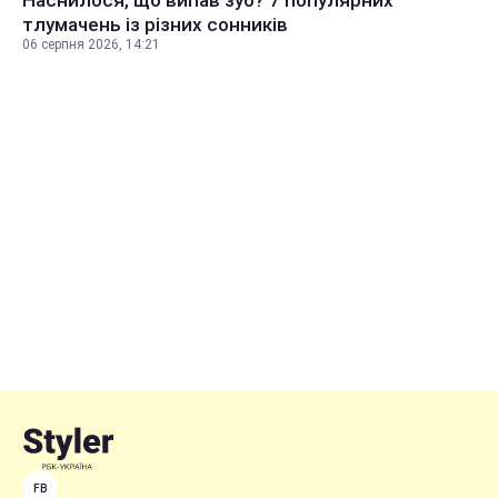
Наснилося, що випав зуб? 7 популярних
тлумачень із різних сонників
06 серпня 2026, 14:21
FB