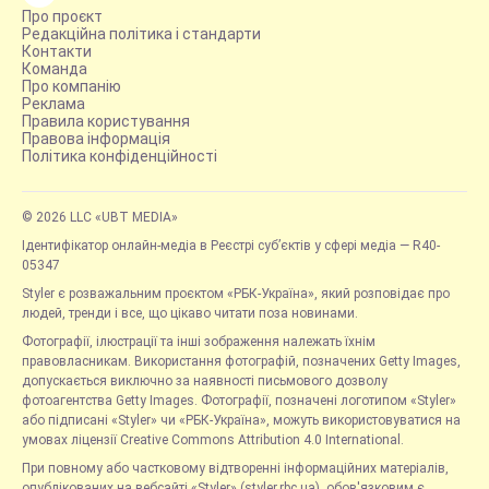
Про проєкт
Редакційна політика і стандарти
Контакти
Команда
Про компанію
Реклама
Правила користування
Правова інформація
Політика конфіденційності
© 2026 LLC «UBT MEDIA»
Ідентифікатор онлайн-медіа в Реєстрі суб’єктів у сфері медіа — R40-
05347
Styler є розважальним проєктом «РБК-Україна», який розповідає про
людей, тренди і все, що цікаво читати поза новинами.
Фотографії, ілюстрації та інші зображення належать їхнім
правовласникам. Використання фотографій, позначених Getty Images,
допускається виключно за наявності письмового дозволу
фотоагентства Getty Images. Фотографії, позначені логотипом «Styler»
або підписані «Styler» чи «РБК-Україна», можуть використовуватися на
умовах ліцензії Creative Commons Attribution 4.0 International.
При повному або частковому відтворенні інформаційних матеріалів,
опублікованих на вебсайті «Styler» (styler.rbc.ua), обов'язковим є