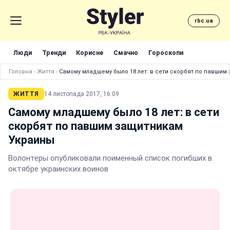
rbc.ua
Люди
Тренди
Корисне
Смачно
Гороскопи
Головна
›
Життя
›
Самому младшему было 18 лет: в сети скорбят по павшим
ЖИТТЯ
14 листопада 2017, 16:09
Самому младшему было 18 лет: в сети
скорбят по павшим защитникам
Украины
Волонтеры опубликовали поименный список погибших в
октябре украинских воинов