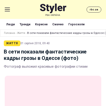
rbc.ua
Люди
Тренди
Корисне
Смачно
Гороскопи
Головна
›
Життя
›
В сети показали фантастические кадры грозы в Одессе (
ЖИТТЯ
01 серпня 2018, 09:40
В сети показали фантастические
кадры грозы в Одессе (фото)
Фотограф выложил красивые фотографии стихии