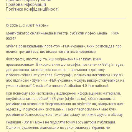
Правова інформація
Політика конфіденційності
© 2026 LLC «UBT MEDIA»
Ідентифікатор онлайн-медіа в Реєстрі суб’єктів у сфері медіа — R40-
05347
Styler є розважальним проєктом «РБК-Україна», який розповідає про
людей, тренди і все, що цікаво читати поза новинами.
Фотографії, ілюстрації та інші зображення належать їхнім
правовласникам. Використання фотографій, позначених Getty Images,
допускається виключно за наявності письмового дозволу
фотоагентства Getty Images. Фотографії, позначені логотипом «Styler»
або підписані «Styler» чи «РБК-Україна», можуть використовуватися на
умовах ліцензії Creative Commons Attribution 4.0 International.
При повному або частковому відтворенні інформаційних матеріалів,
опублікованих на вебсайті «Styler» (styler.rbc.ua), обов'язковим є
розміщення активного гіперпосилання на styler.rbc.ua, відкритого для
індексації пошуковими системами. Таке гіперпосилання має бути
розміщене безпосередньо в тексті матеріалу не нижче другого абзацу.
Редакція «Styler» може не поділяти точку зору авторів публікацій.
Оціночні судження, відповідно до законодавства України, не