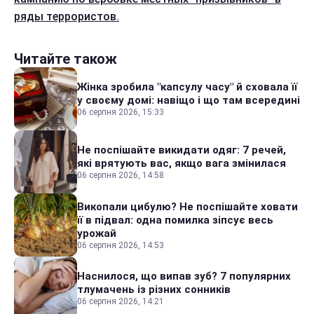
ряды террористов.
Читайте також
Жінка зробила "капсулу часу" й сховала її
у своєму домі: навіщо і що там всередині
06 серпня 2026, 15:33
Не поспішайте викидати одяг: 7 речей,
які врятують вас, якщо вага змінилася
06 серпня 2026, 14:58
Викопали цибулю? Не поспішайте ховати
її в підвал: одна помилка зіпсує весь
урожай
06 серпня 2026, 14:53
Наснилося, що випав зуб? 7 популярних
тлумачень із різних сонників
06 серпня 2026, 14:21