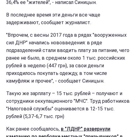
36,4% ее "жителей", - написал Синицын.
В последнее время эти деньги все чаще
задерживают, сообщает журналист.
"Впрочем, с весны 2017 года в рядах "вооруженных
сил ДНР" начались нововведения: в ряде
подразделений стали вводить плату за питание, чего
ранее не было, в среднем около 1 тыс. российских
рублей в неделю (447 грн), за свои деньги
приходилось покупать одежду, в том числе
камуфляж и прочее", - сообщает Синицын.
Такую же зарплату – 15 тыс. рублей – получают и
сотрудники оккупационного "МЧС". Труд работников
"Налоговой службы" оценивается в 12-15 тыс.
рублей (5,37-6,7 тыс. грн)
Как ранее сообщалось,
в "ЛДНР" развернули
кампанию по вербовке местных "призывников" в