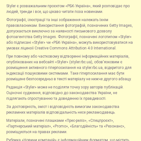
Styler є розважальним проєктом «РБК-Україна», який розповідає про
людей, тренди і все, що цікаво читати поза новинами.
Фотографії, ілюстрації та інші зображення належать їхнім
правовласникам. Використання фотографій, позначених Getty Images,
допускається виключно за наявності письмового дозволу
фотоагентства Getty Images. Фотографії, позначені логотипом «Styler»
або підписані «Styler» чи «РБК-Україна», можуть використовуватися на
умовах ліцензії Creative Commons Attribution 4.0 International.
При повному або частковому відтворенні інформаційних матеріалів,
опублікованих на вебсайті «Styler» (styler.rbc.ua), обов'язковим є
розміщення активного гіперпосилання на styler.rbc.ua, відкритого для
індексації пошуковими системами. Таке гіперпосилання має бути
розміщене безпосередньо в тексті матеріалу не нижче другого абзацу.
Редакція «Styler» може не поділяти точку зору авторів публікацій.
Оціночні судження, відповідно до законодавства України, не
підлягають спростуванню та доведенню їх правдивості.
За достовірність, зміст і відповідність вимогам законодавства
рекламних матеріалів відповідальність несе рекламодавець.
Матеріали, позначені плашками «Прес-реліз», «Спецпроєкт»,
«Партнерський матеріал», «Promo», «Благодійність» та «Резонанс»,
розміщуються на правах реклами.
Рубрика «Новини компаній» є інформаційним форматом, що містить